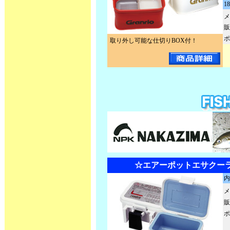
1
メ
販
ポ
取り外し可能な仕切りBOX付！
☆エアーポットエサクーラー 
内
メ
販
ポ