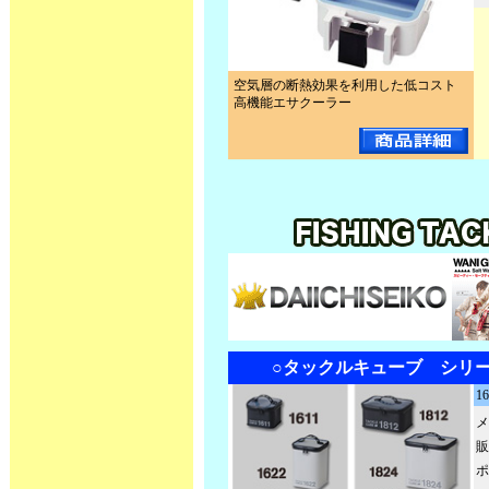
空気層の断熱効果を利用した低コスト
高機能エサクーラー
○タックルキューブ シリーズ
1
メ
販
ポ