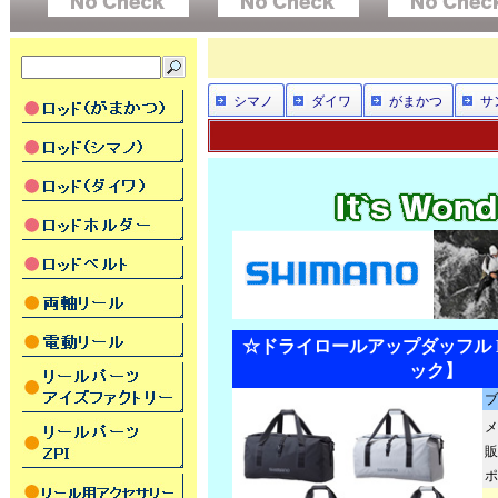
シマノ
ダイワ
がまかつ
サ
☆ドライロールアップダッフル BA
ック】
ブ
メ
販
ポ