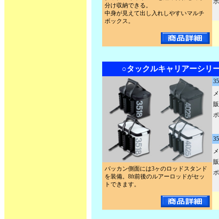
ポ
分け収納できる。
中身が見えて出し入れしやすいマルチ
ボックス。
○タックルキャリアーシリーズ
3
メ
販
ポ
3
メ
販
バッカン側面には3ヶのロッドスタンド
ポ
を装備。8ft前後のルアーロッドがセッ
トできます。