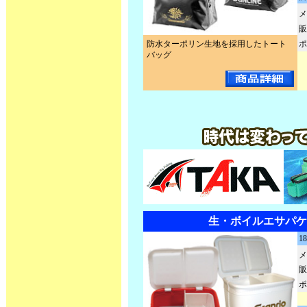
メ
販
防水ターポリン生地を採用したトート
ポ
バッグ
生・ボイルエサパケ
1
メ
販
ポ