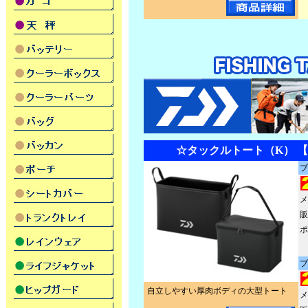
☆タックルトート（K） 
ブ
メ
販
ポ
ブ
自立しやすい厚肉ボディの大型トート
メ