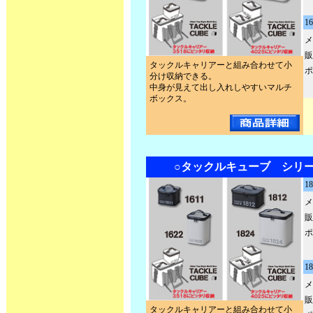
1
メ
販
タックルキャリアーと組み合わせて小
ポ
分け収納できる。
中身が見えて出し入れしやすいマルチ
ボックス。
○タックルキューブ シリーズ
1
メ
販
ポ
1
メ
販
タックルキャリアーと組み合わせて小