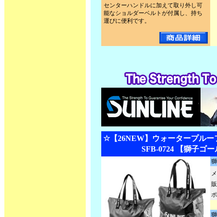
センターハンドルに加えて取り外し可
能なショルダーベルトが付属し、持ち
運びに便利です。
☆【26NEW】ウォータープル
SFB-0724 【獅子ゴ
獅
メ
販
ポ
獅