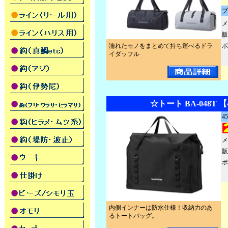
ブ
メ
販
濡れたモノをまとめて持ち運べるドラ
ポ
イダッフル
☆トート BA-048T 【
4
メ
販
ポ
内側インナーは防水仕様！収納力のあ
るトートバッグ。