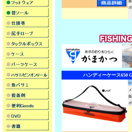
販
ポ
ハンディーケース650 GM
レ
メ
販
ポ