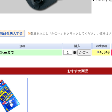
※
数量を入力し「かごへ」をクリックしてください。価格はメ
規格
購入
メ希価格
4,840
20cmまで
個
おすすめ商品