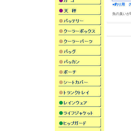
●釣り用 
魚の臭いが