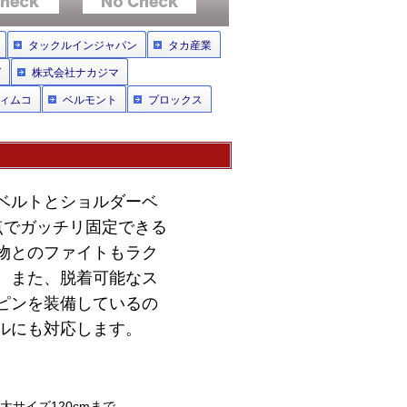
タックルインジャパン
タカ産業
グ
株式会社ナカジマ
ィムコ
ベルモント
プロックス
ベルトとショルダーベ
点でガッチリ固定できる
物とのファイトもラク
。また、脱着可能なス
ピンを装備しているの
ルにも対応します。
大サイズ120cmまで