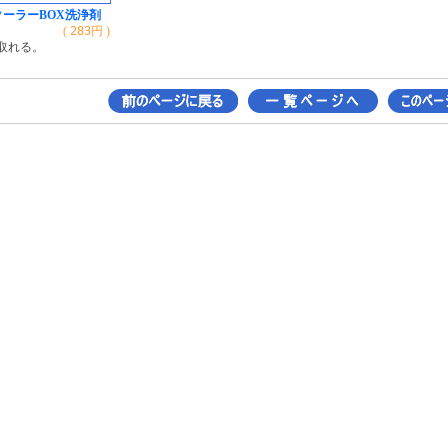
クーラーBOX洗浄剤
(
283
円 )
取れる。