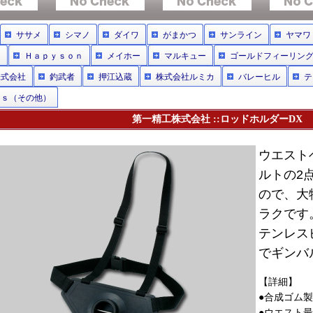
ササメ
シマノ
ダイワ
がまかつ
サンライン
ヤマワ
イ
Ｈａｐｙｓｏｎ
メイホー
マルキュー
ゴールドフィーリン
株式会社
釣武者
押江込蔵
株式会社ルミカ
バレーヒル
テ
ｒｓ（その他）
第一精工株式会社 ::ロッドホルダーDX
ウエスト
ルトの2
ので、大
ラクです
テンレス
でギンバ
【詳細】
●合成ゴム製
●ウエスト最