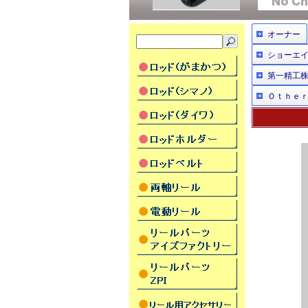
オーナー
ショーエ
第一精工
Ｏｔｈｅ