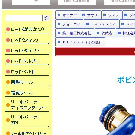
オーナー
ササメ
シマノ
ダ
ショーエイ
Ｈａｐｙｓｏｎ
メイ
第一精工株式会社
釣武者
押江込
Ｏｔｈｅｒｓ（その他）
ボビン