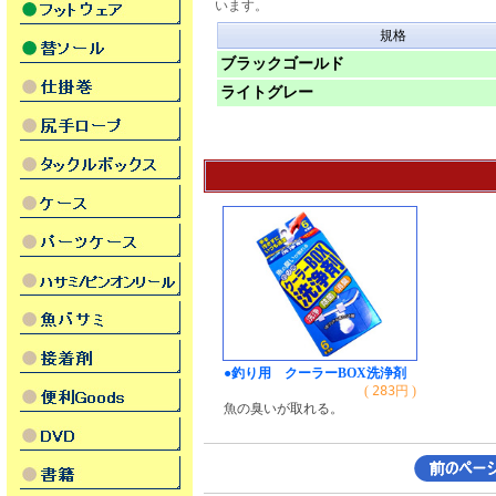
います。
規格
ブラックゴールド
ライトグレー
●釣り用 クーラーBOX洗浄剤
(
283
円 )
魚の臭いが取れる。