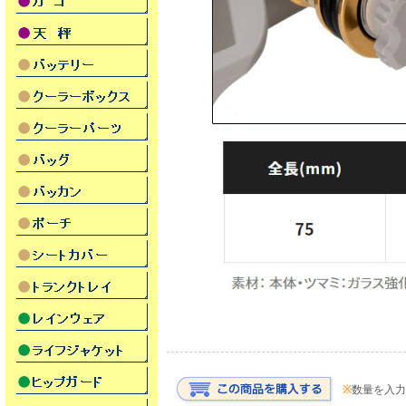
※
数量を入力