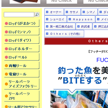
オーナー
ササメ
シマノ
ダ
ショーエイ
Ｈａｐｙｓｏｎ
メイ
第一精工株式会社
釣武者
押江込
Ｏｔｈｅｒｓ（その他）
Ｏｔｈｅｒｓ（
【フッチー|FUC
FU