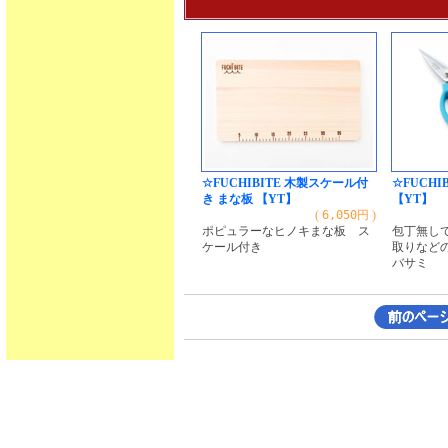
☆FUCHIBITE 木製スケール付
☆FUCHI
き まな板 【YT】
【YT】
(
6,050
円 )
ポピュラーなヒノキまな板 ス
包丁無し
ケール付き
取りなど
バサミ