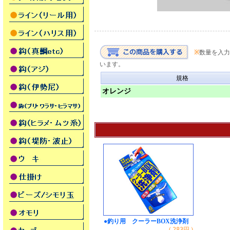
※
数量を入力
います。
規格
オレンジ
●釣り用 クーラーBOX洗浄剤
(
283
円 )