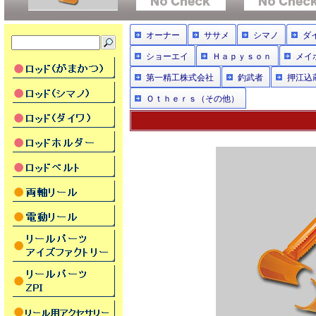
オーナー
ササメ
シマノ
ダ
ショーエイ
Ｈａｐｙｓｏｎ
メイ
第一精工株式会社
釣武者
押江込
Ｏｔｈｅｒｓ（その他）