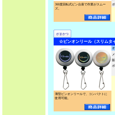
360度回転式ピン台座で作業がスムー
ポ
ズ。
がまかつ
☆ピンオンリール（スリムタイプ）
オ
メ
販
ポ
薄型ピンオンリールで、コンパクトに
使用可能。