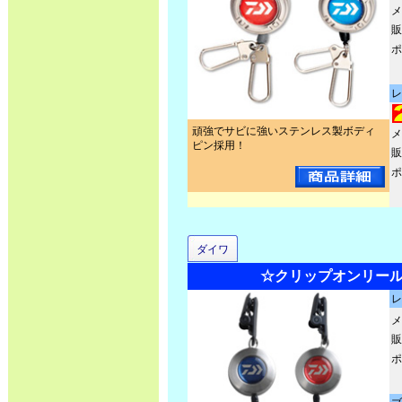
メ
販
ポ
レ
頑強でサビに強いステンレス製ボディ
メ
ピン採用！
販
ポ
ダイワ
☆クリップオンリール1
レ
メ
販
ポ