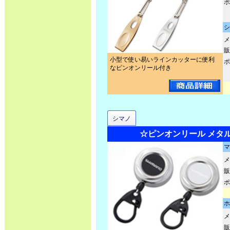
ポ
シ
メ
販
小型で使い易いラインカッターに便利
ポ
なピンオンリール付き
シマノ
☆ピンオンリール メタル P
マ
メ
販
ポ
ホ
メ
販