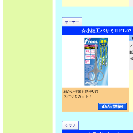
オーナー
☆小細工バサミII FT-07 N
FT
メ
販
ポ
細かい作業も効率UP!
スパッとカット！
シマノ