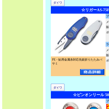
ダイワ
☆リガーAS-75
ブ
メ
販
ポ
ラ
メ
販
PE・鮎用金属糸対応先鋭折りたたみバ
ポ
サミ
ダイワ
☆ピンオンリール 50
ブ