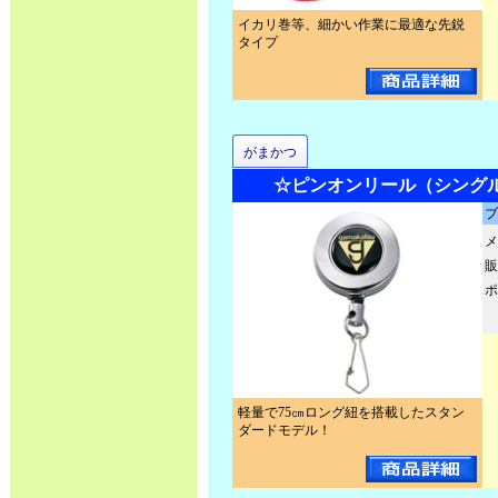
イカリ巻等、細かい作業に最適な先鋭
タイプ
がまかつ
☆ピンオンリール（シングル） 
ブ
メ
販
ポ
軽量で75㎝ロング紐を搭載したスタン
ダードモデル！