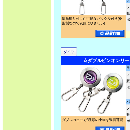
ブ
メ
販
簡単取り付けが可能なバックル付き(樹
ポ
脂製なので衣服にやさしい)
ダイワ
☆ダブルピンオンリール
ラ
メ
販
ポ
パ
メ
販
ダブルのヒモで2種類の小物を装着可能
ポ