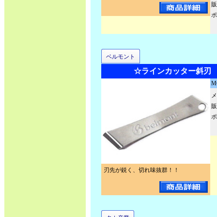
販
ポ
ベルモント
☆ラインカッター斜刃 M
M
メ
販
ポ
刃先が鋭く、切れ味抜群！！