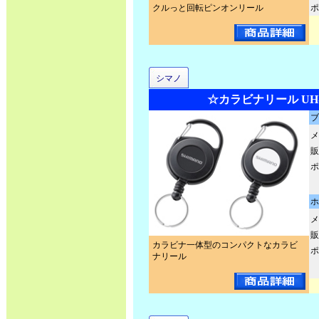
クルっと回転ピンオンリール
ポ
シマノ
☆カラビナリール UH-
ブ
メ
販
ポ
ホ
メ
販
カラビナ一体型のコンパクトなカラビ
ポ
ナリール