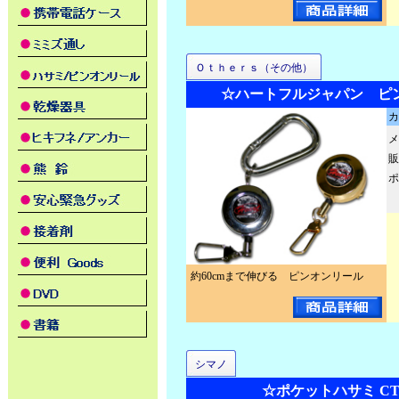
Ｏｔｈｅｒｓ（その他）
☆ハートフルジャパン ピ
カ
メ
販
ポ
約60cmまで伸びる ピンオンリール
シマノ
☆ポケットハサミ CT-