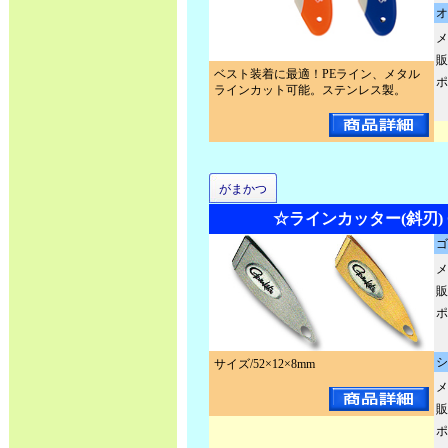
オ
メ
販
ベスト装着に最適！PEライン、メタル
ポ
ラインカット可能。ステンレス製。
がまかつ
☆ラインカッター(斜刃) G
ゴ
メ
販
ポ
シ
サイズ/52×12×8mm
メ
販
ポ