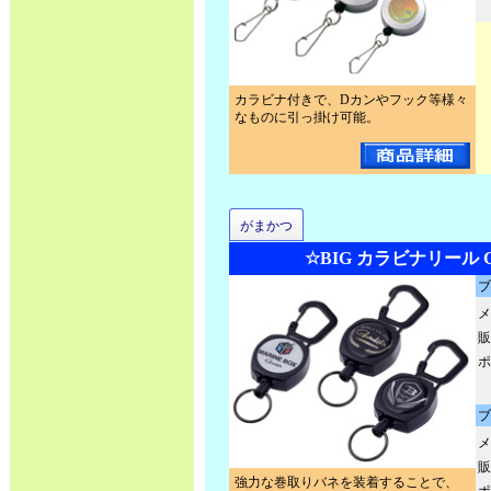
カラビナ付きで、Dカンやフック等様々
なものに引っ掛け可能。
がまかつ
☆BIG カラビナリール G
ブ
メ
販
ポ
ブ
メ
販
強力な巻取りバネを装着することで、