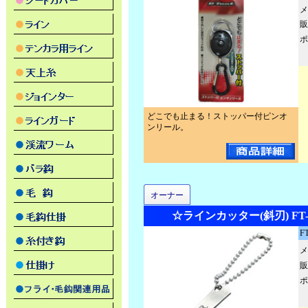
メ
販
ポ
どこでも止まる！ストッパー付ピンオ
ンリール。
オーナー
☆ラインカッター(斜刃) FT-13
FT
メ
販
ポ