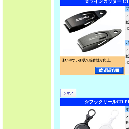
☆ラインカッター CT-
ブ
メ
販
ポ
ガ
メ
販
使いやすい形状で操作性が向上。
ポ
シマノ
☆フックリールCR PI-
オ
メ
販