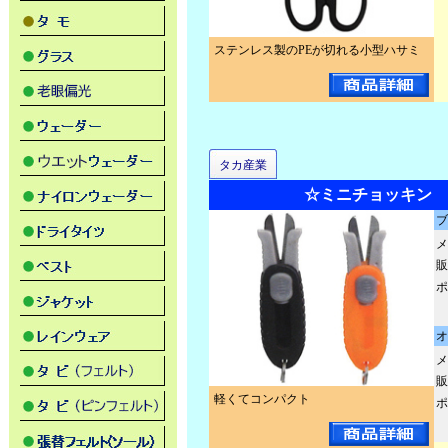
ステンレス製のPEが切れる小型ハサミ
タカ産業
☆ミニチョッキン V
ブ
メ
販
ポ
オ
メ
販
軽くてコンパクト
ポ