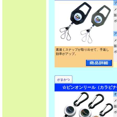
ブ
メ
販
ポ
ア
メ
販
素速くスナップが取り出せて、手返し
ポ
効率がアップ。
がまかつ
☆ピンオンリール（カラビナ付）
オ
メ
販
ポ