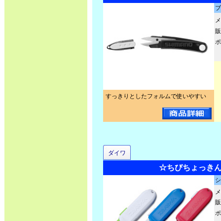
ブ
メ
販
ポ
すっきりとしたフォルムで使いやすい
ダイワ
☆ちびちょっきんI
シ
メ
販
ポ