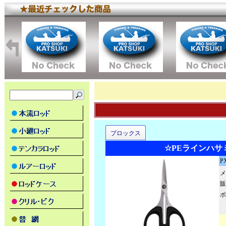
プロックス
☆PEラインハサ
P
メ
販
ポ