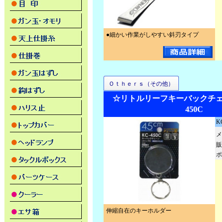
●細かい作業がしやすい斜刃タイプ
Ｏｔｈｅｒｓ（その他）
☆リトルリーフキーバックチェーン
450C
K
メ
販
ポ
伸縮自在のキーホルダー