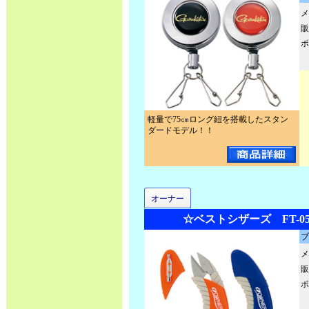
メ
販
ポ
軽量で75㎝ロング紐を搭載したスタン
ダードモデル！！
オーナー
☆ベストシザーズ FT-05 N
ブ
メ
販
ポ