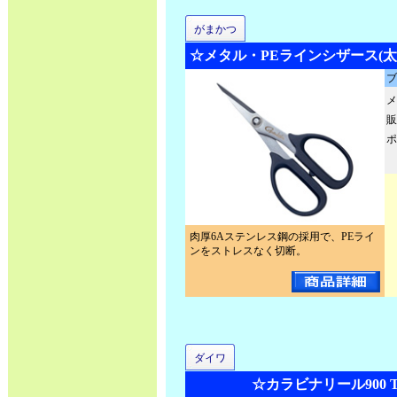
がまかつ
☆メタル・PEラインシザース(太糸対
ブ
メ
販
ポ
肉厚6Aステンレス鋼の採用で、PEライ
ンをストレスなく切断。
ダイワ
☆カラビナリール900 T