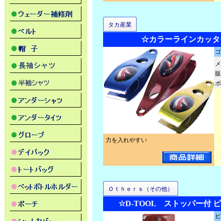
タカ産業
☆カラーラインカッター 
ゴ
メ
販
ポ
力を入れやすい
Ｏｔｈｅｒｓ（その他）
☆D-TOOL ストッパー付 
ピ