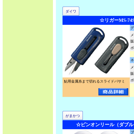
ダイワ
☆リガーMS-74
グ
メ
販
ポ
ネ
メ
販
ポ
鮎用金属糸まで切れるスライドバサミ
がまかつ
☆ピンオンリール（ダブル） 
ブ