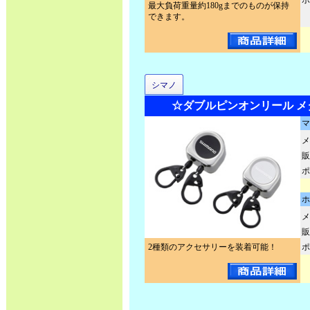
ポ
最大負荷重量約180gまでのものが保持
できます。
シマノ
☆ダブルピンオンリール メタル 
マ
メ
販
ポ
ホ
メ
販
2種類のアクセサリーを装着可能！
ポ