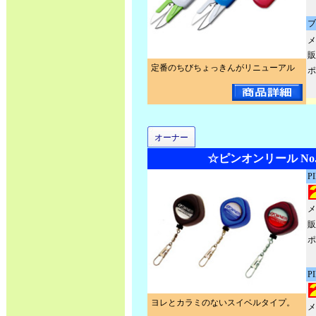
ブ
メ
販
定番のちびちょっきんがリニューアル
ポ
オーナー
☆ピンオンリール No.8
P
メ
販
ポ
P
ヨレとカラミのないスイベルタイプ。
メ