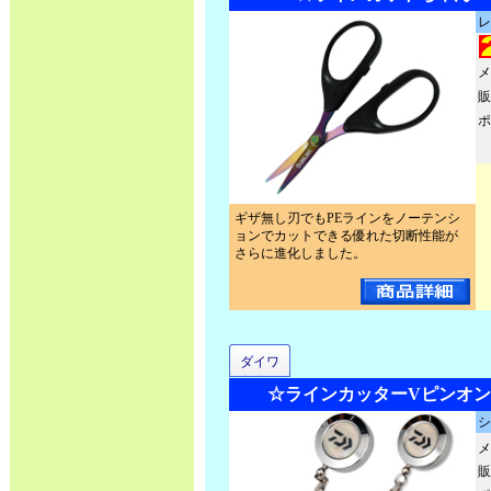
レ
メ
販
ポ
ギザ無し刃でもPEラインをノーテンシ
ョンでカットできる優れた切断性能が
さらに進化しました。
ダイワ
☆ラインカッターVピンオン
シ
メ
販