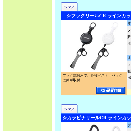
シマノ
☆フックリールCR ラインカッター
オ
メ
販
ポ
オ
メ
販
フック式採用で、各種ベスト・バッグ
ポ
に簡単取付
シマノ
☆カラビナリールCR ラインカッタ
ブ