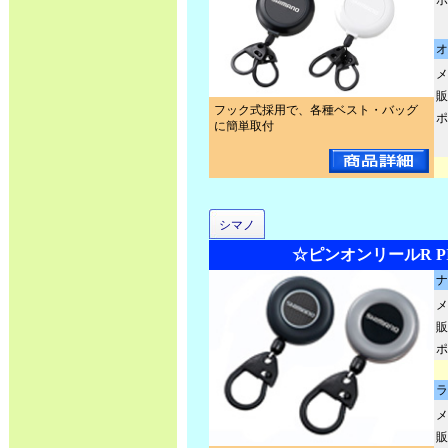
ポ
オ
メ
販
フック式採用で、各種ベスト・バッグ
ポ
に簡単取付
シマノ
☆ピンオンリールR PI-
ナ
メ
販
ポ
ラ
メ
販