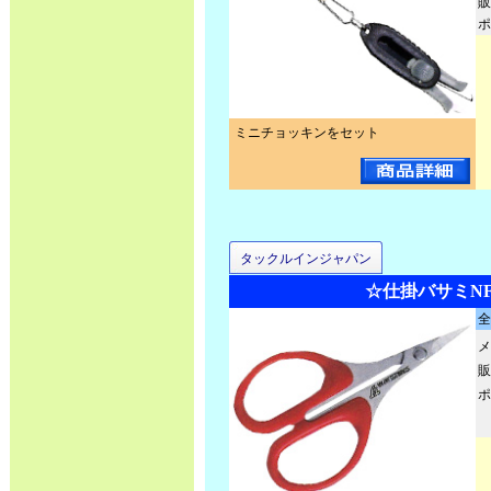
販
ポ
ミニチョッキンをセット
タックルインジャパン
☆仕掛バサミN
全
メ
販
ポ