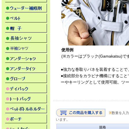
使用例
(※カラーはブラック(Gamakatsu)で
●強力な巻取りバネを装着することで
●接続部分をカラビナ機構にすること
ーやキーリングとして使用可能。ツ
※
数量を入力
います。
規格