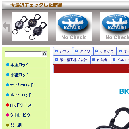
シマノ
ダイワ
がまかつ
オ
第一精工株式会社
釣武者
ベルモ
B