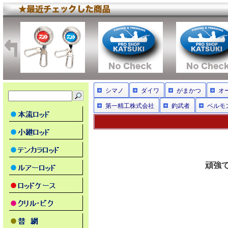
シマノ
ダイワ
がまかつ
オ
第一精工株式会社
釣武者
ベルモ
頑強