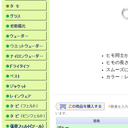
ヒモ同士
ヒモの長さ
スムーズに
カラー：
※
数量を入力
います。
規格