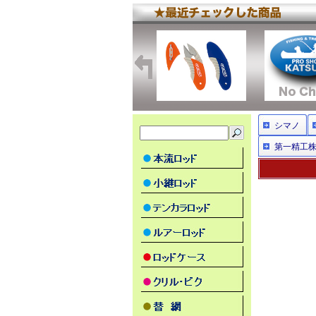
シマノ
第一精工