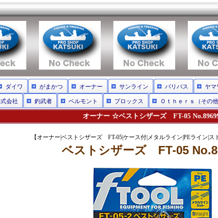
ダイワ
がまかつ
オーナー
サンライン
バリバス
ヤマ
株式会社
釣武者
ベルモント
プロックス
Ｏｔｈｅｒｓ（その
オーナー ☆ベストシザーズ FT-05 No.8969
【オーナー|ベストシザーズ FT-05|ケース付|メタルライン|PEライン|
ベストシザーズ FT-05 No.8