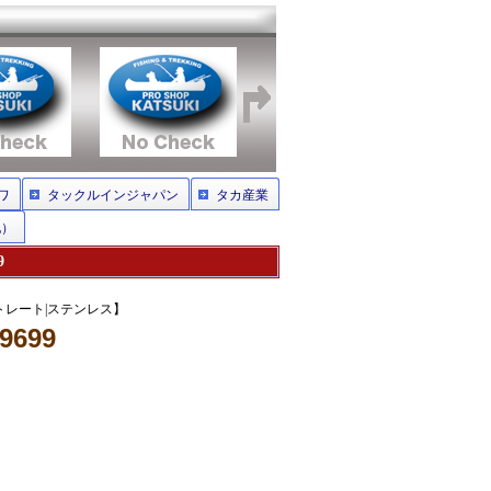
ワ
タックルインジャパン
タカ産業
他）
9
ストレート|ステンレス】
9699