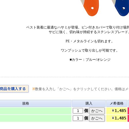
ベスト装着に最適なハサミが登場。ピン付きカバーで取り付け場
サビに強く、切れ味が持続するステンレスブレード
PE・メタルラインも切れます。
ワンプッシュで取り出しが可能です。
■カラー：ブルー/オレンジ
※
数量を入力し「かごへ」をクリックしてください。価格はメ
規格
購入
メ希価格
1,485
個
1,485
個