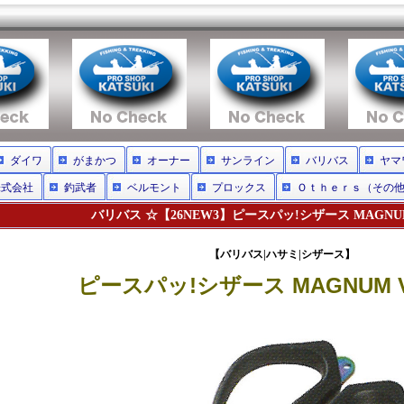
ダイワ
がまかつ
オーナー
サンライン
バリバス
ヤマ
株式会社
釣武者
ベルモント
プロックス
Ｏｔｈｅｒｓ（その
バリバス ☆【26NEW3】ピースパッ!シザース MAGNUM 
【バリバス|ハサミ|シザース】
ピースパッ!シザース MAGNUM V