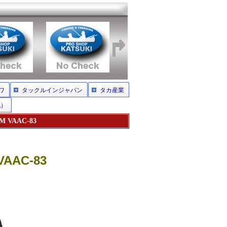
ワ
タックルインジャパン
タカ産業
他）
VAAC-83
AAC-83