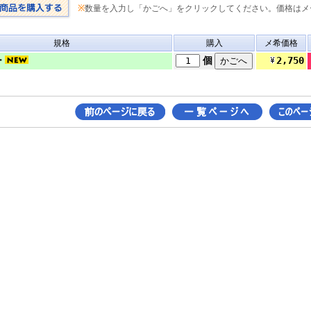
※
数量を入力し「かごへ」をクリックしてください。価格はメ
規格
購入
メ希価格
2,750
ー
個