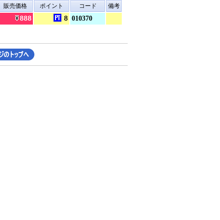
販売価格
ポイント
コード
備考
888
8
010370