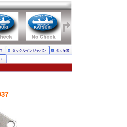
ワ
タックルインジャパン
タカ産業
他）
7
37