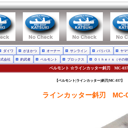
ダイワ
がまかつ
オーナー
サンライン
バリバス
ヤマ
株式会社
釣武者
ベルモント
プロックス
Ｏｔｈｅｒｓ（その
ベルモント ☆ラインカッター斜刃 MC-03
【ベルモント|ラインカッター|斜刃|MC-037】
ラインカッター斜刃 MC-0