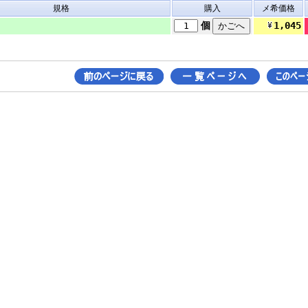
規格
購入
メ希価格
1,045
個