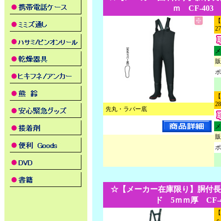
ｍ CF-403
【
2
メ
販
ポ
【
2
先丸・ラバー底
メ
販
ポ
☆【メーカー在庫限り】胴付長
ド 5ｍｍ厚 CF-4
【
ｃ