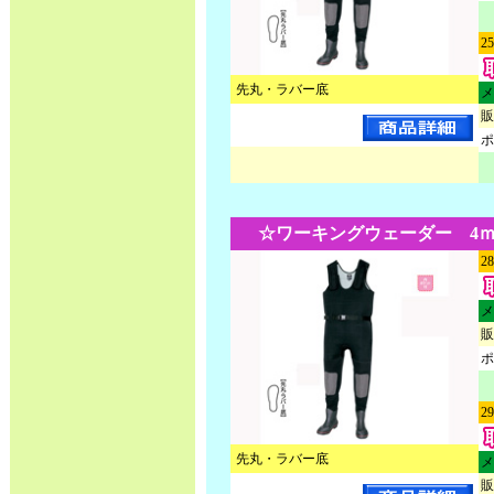
2
先丸・ラバー底
メ
販
ポ
☆ワーキングウェーダー 4ｍｍ
2
メ
販
ポ
2
先丸・ラバー底
メ
販