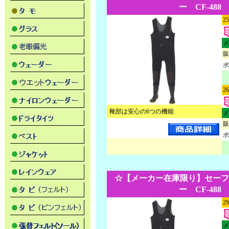
ー CF-488
2
メ
販
ポ
2
靴部は安心の6つの機能
メ
販
ポ
☆【メーカー在庫限り】セーフ
ー CF-488
2
メ