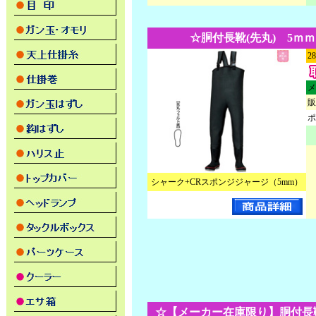
☆胴付長靴(先丸) 5ｍｍ 
2
メ
販
ポ
シャーク+CRスポンジジャージ（5mm）
☆【メーカー在庫限り】胴付長