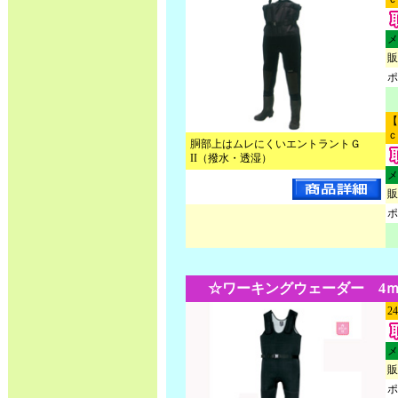
メ
販
ポ
【
ｃ
胴部上はムレにくいエントラントＧ
II（撥水・透湿）
メ
販
ポ
☆ワーキングウェーダー 4ｍｍ
2
メ
販
ポ