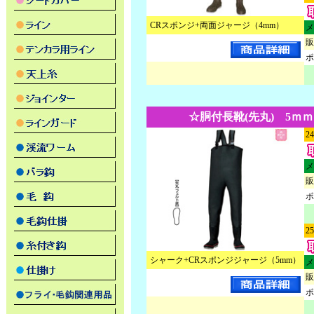
CRスポンジ+両面ジャージ（4mm）
メ
販
ポ
☆胴付長靴(先丸) 5ｍｍ 
2
メ
販
ポ
2
シャーク+CRスポンジジャージ（5mm）
メ
販
ポ