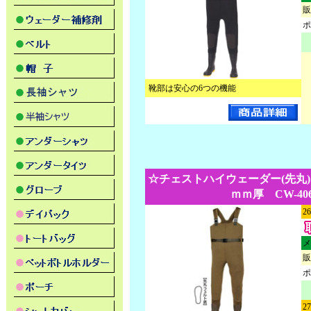
販
ポ
靴部は安心の6つの機能
☆チェストハイウェーダー(先丸)
ｍｍ厚 CW-40
2
メ
販
ポ
2