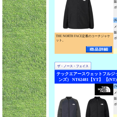
販
ポ
(
メ
販
THE NORTH FACE定番のコーチジャケ
ポ
ット。
ザ・ノース・フェイス
テックエアースウェットフルジ
ンズ） NT62481【YT】 【(
(
メ
販
ポ