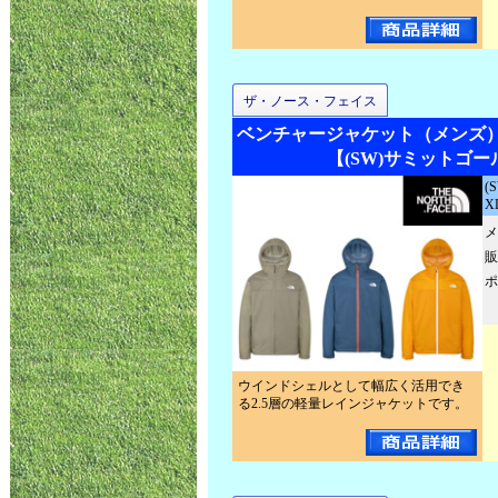
ザ・ノース・フェイス
ベンチャージャケット（メンズ）NP
【(SW)サミットゴー
(
X
メ
販
ポ
ウインドシェルとして幅広く活用でき
る2.5層の軽量レインジャケットです。