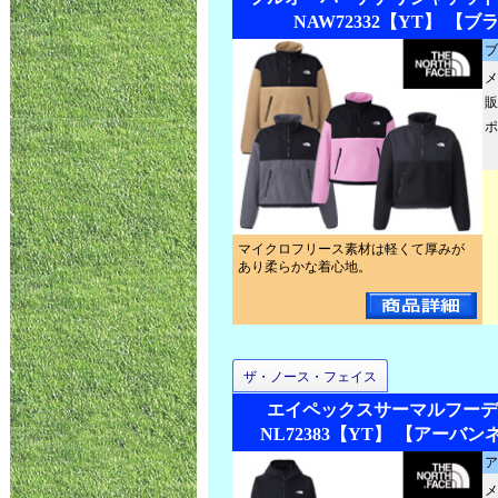
NAW72332【YT】 【ブ
ブ
メ
販
ポ
マイクロフリース素材は軽くて厚みが
あり柔らかな着心地。
ザ・ノース・フェイス
エイペックスサーマルフーデ
NL72383【YT】 【アーバン
ア
メ