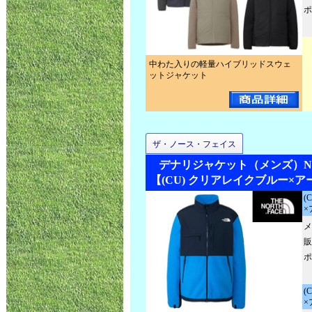
ポ
中わた入りの軽量ハイブリッドスウェ
ットジャケット
ザ・ノース・フェイス
デナリジャケット（メンズ）NA7
【(CU) クリアレイクブルー×
(
×
メ
販
ポ
(
×