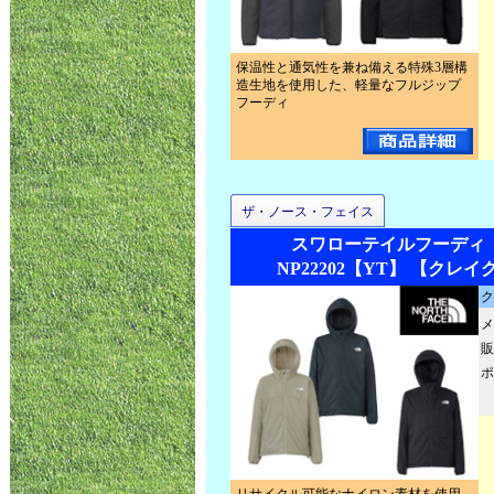
保温性と通気性を兼ね備える特殊3層構
造生地を使用した、軽量なフルジップ
フーディ
ザ・ノース・フェイス
スワローテイルフーディ
NP22202【YT】 【クレイ
ク
メ
販
ポ