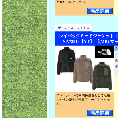
わせたコレクション。
ザ・ノース・フェイス
レイバックミッドジャケット（
NA72510【YT】 【(MR)
(
メ
販
ポ
スキーシーンの中間保温着として活用
しやすい薄手の軽量フリースジャケッ
ト。