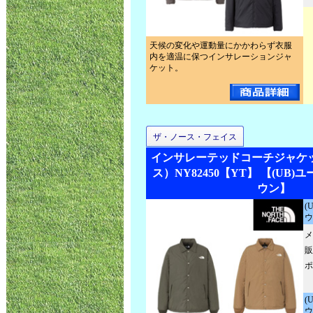
天候の変化や運動量にかかわらず衣服
内を適温に保つインサレーションジャ
ケット。
ザ・ノース・フェイス
インサレーテッドコーチジャケ
ス）NY82450【YT】 【(UB
ウン】
(
ウ
メ
販
ポ
(
ウ