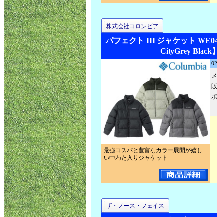
株式会社コロンビア
パフェクト III ジャケット WE04
CityGrey Black
02
メ
販
ポ
最強コスパと豊富なカラー展開が嬉し
い中わた入りジャケット
ザ・ノース・フェイス