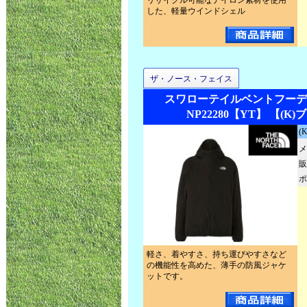
リサイクル可能なナイロン素材を使用
した、軽量ウインドシェル
ザ・ノース・フェイス
スワローテイルベントフーデ
NP22280【YT】 【(K
(
メ
販
ポ
軽さ、着やすさ、持ち運びやすさなど
の機能性を高めた、薄手の防風ジャケ
ットです。