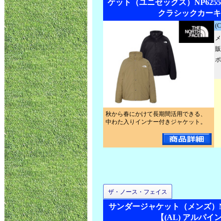
ケット（ユニセックス）NP62559
クラシックカーキ
(
メ
販
ポ
秋から春にかけて長期間活用できる、
中わた入りインナー付きジャケット。
ザ・ノース・フェイス
サンダージャケット（メンズ）NY
【(AL) アルパイ