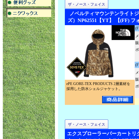
ザ・ノース・フェイス
ノベルティマウンテンライトジ
ズ）NP62551【YT】 【(FF)
(
メ
販
ポ
(
メ
販
ePE GORE-TEX PRODUCTS 2層素材を
ポ
採用した防水シェルジャケット。
ザ・ノース・フェイス
エクスプローラーパーカートリ