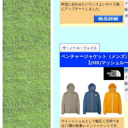
メ
時流に合わせたバランスよいサイズ感
にアップデートしました。
販
ポ
ザ・ノース・フェイス
ベンチャージャケット（メンズ）NP
【(MR)マッシュル
(
メ
販
ポ
ウインドシェルとして幅広く活用でき
る2.5層の軽量レインジャケットです。