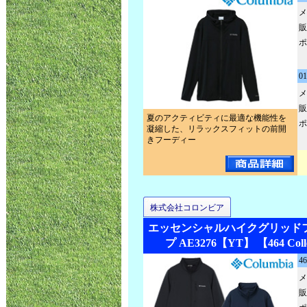
メ
販
ポ
01
メ
販
夏のアクティビティに最適な機能性を
ポ
凝縮した、リラックスフィットの前開
きフーディー
株式会社コロンビア
エッセンシャルハイクグリッド
プ AE3276【YT】 【464 Colle
46
メ
販