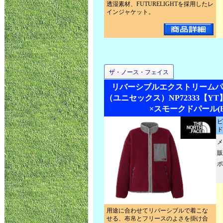
透湿素材、FUTURELIGHTを採用したレ
インジャケット。
ザ・ノース・フェイス
リバーシブルエクストリームパ
（ユニセックス）NP72333【Y
×スモークドパール(B
ビ
ド
メ
販
ポ
用途に合わせてリバーシブルで着こな
せる、布帛とフリースのよさを掛け合