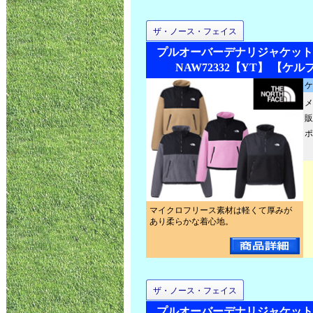
ザ・ノース・フェイス
プルオーバーデナリジャケット
NAW72332【YT】 【ケル
ケ
メ
販
ポ
マイクロフリース素材は軽くて厚みが
あり柔らかな着心地。
ザ・ノース・フェイス
プルオーバーデナリジャケット