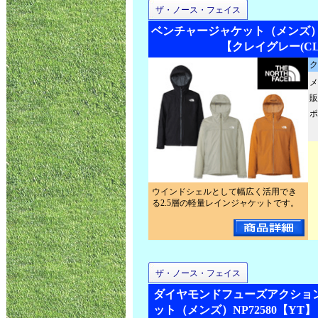
ザ・ノース・フェイス
ベンチャージャケット（メンズ）NP
【クレイグレー(CL
ク
メ
販
ポ
ウインドシェルとして幅広く活用でき
る2.5層の軽量レインジャケットです。
ザ・ノース・フェイス
ダイヤモンドフューズアクショ
ット（メンズ）NP72580【YT】