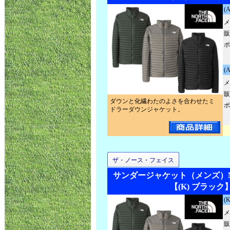
(
メ
販
ポ
(
メ
販
ダウンと化繊わたのよさを合わせたミ
ポ
ドラーダウンジャケット。
ザ・ノース・フェイス
サンダージャケット（メンズ）NY
【(K) ブラック
(
メ
販