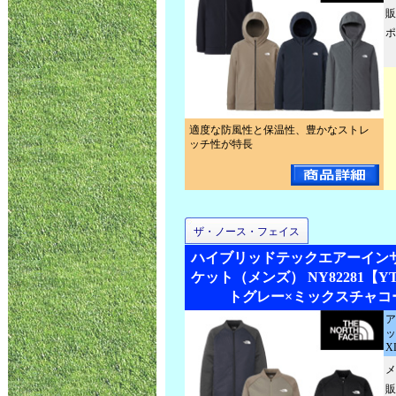
販
ポ
適度な防風性と保温性、豊かなストレ
ッチ性が特長
ザ・ノース・フェイス
ハイブリッドテックエアーイン
ケット（メンズ） NY82281【
トグレー×ミックスチャコー
ア
ッ
X
メ
販