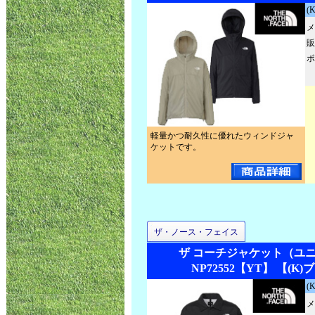
(
メ
販
ポ
軽量かつ耐久性に優れたウィンドジャ
ケットです。
ザ・ノース・フェイス
ザ コーチジャケット（ユ
NP72552【YT】 【(K
(
メ