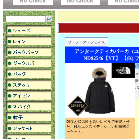
ザ・ノース・フェイス
アンタークティカパーカ（ユ
ND92546【YT】 【(K)
(
メ
販
ポ
強度と保温性を高いレベルで実現させ
た、極地エクスペディション用防寒ジ
ャケット。