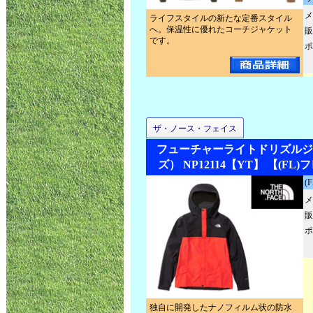
メ
ライフスタイルの新たな定番スタイル
へ。保温性に優れたコーチジャケット
販
です。
ポ
ザ・ノース・フェイス
フューチャーライトドリズルジ
ズ） NP12114【YT】 【(F
(
メ
販
ポ
独自に開発したナノフィルム状の防水