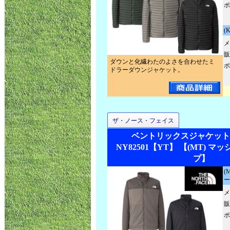
ポ
(
メ
販
ダウンと化繊わたのよさを合わせたミ
ポ
ドラーダウンジャケット。
ザ・ノース・フェイス
ベントリックスジャケット
NY82501【YT】 【(MT) 
プ】
(
ー
メ
販
ポ