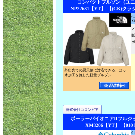
コンパクトブルゾン（ユニ
NP22631【YT】 【(CK)
(
X
メ
販
ポ
外出先での悪天候に対応できる、はっ
水加工を施した軽量ブルゾン
株式会社コロンビア
ポーラーパイオニアIIフルジ
XM8206【YT】 【010 
01