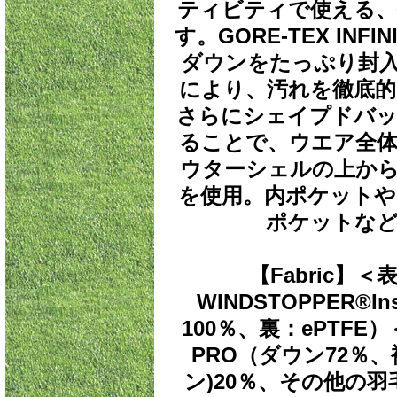
ティビティで使える、
す。GORE-TEX INF
ダウンをたっぷり封
により、汚れを徹底的
さらにシェイプドバッ
ることで、ウエア全体
ウターシェルの上か
を使用。内ポケットや
ポケットなど
【Fabric】＜表
WINDSTOPPER®I
100％、裏：ePTFE）
PRO（ダウン72％
ン)20％、その他の羽毛8