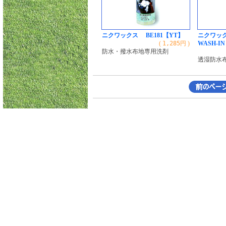
ニクワックス BE181【YT】
ニクワック
(
1,285
円 )
WASH-IN
防水・撥水布地専用洗剤
透湿防水