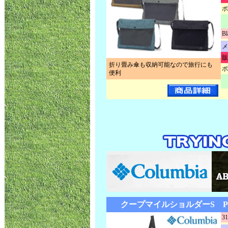
ポ
Bl
メ
販
折り畳み傘も収納可能なので旅行にも
ポ
便利
クープマイルショルダーS PU
31