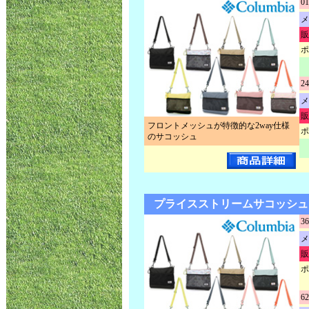
01
メ
販
ポ
24
メ
販
フロントメッシュが特徴的な2way仕様
ポ
のサコッシュ
プライスストリームサコッシュ P
36
メ
販
ポ
62