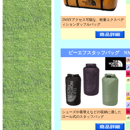
2WAYアクセス可能な、軽量エクスペデ
ィションダッフルバッグ
ピーエフスタッフバッグ NM6
(
メ
販
ポ
(
メ
販
シューズや着替えなどの収納に適した
ロール式のスタッフバッグ
ポ