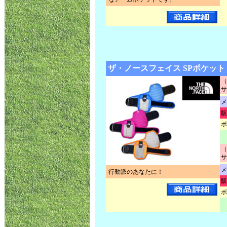
ザ・ノースフェイス SPポケット N
（
サ
メ
販
ポ
（
サ
メ
行動派のあなたに！
販
ポ