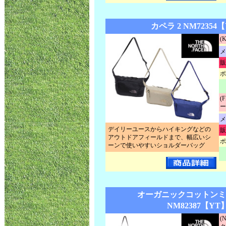
カペラ 2 NM72354
(
メ
販
ポ
(
ー
メ
デイリーユースからハイキングなどの
販
アウトドアフィールドまで、幅広いシ
ポ
ーンで使いやすいショルダーバッグ
オーガニックコットンミ
NM82387【YT
(