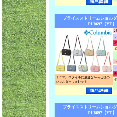
プライスストリームショルダ
PU8697【YT】
24
メ
販
ポ
35
メ
販
ミニマルスタイルに最適な2way仕様の
ポ
ショルダーウォレット
プライスストリームショルダ
PU8697【YT】