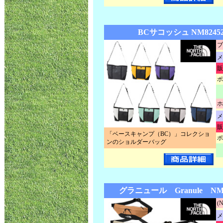
BCサコッシュ NM8245
ブ
メ
販
ポ
ホ
メ
販
「ベースキャンプ（BC）」コレクショ
ポ
ンのショルダーバッグ
グラニュール Granule NM
(
メ