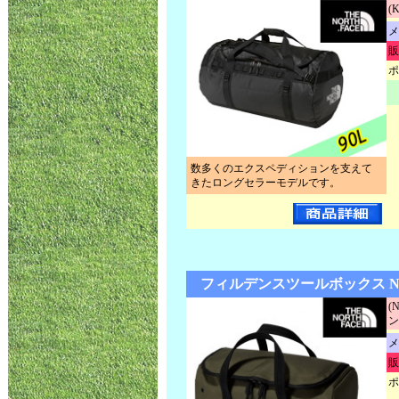
(
メ
販
ポ
数多くのエクスペディションを支えて
きたロングセラーモデルです。
フィルデンスツールボックス NM
(
ン
メ
販
ポ