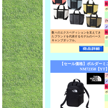
販
ポ
(
メ
販
数々のエクスペディションを支えてき
たブランドを代表するモデルのベース
ポ
キャンプダッフル。
【セール価格】ボルダーミ
NM72358【YT
ブ
メ
販
ポ