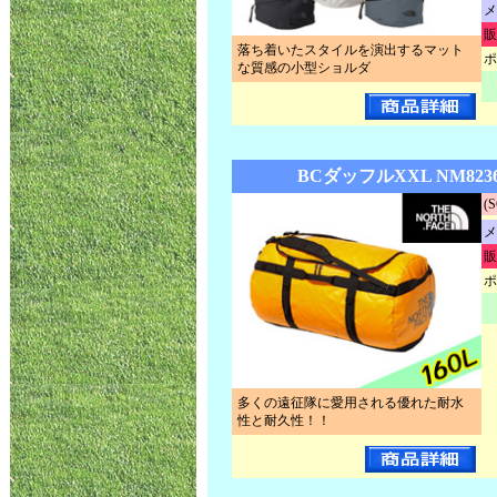
メ
販
落ち着いたスタイルを演出するマット
ポ
な質感の小型ショルダ
BCダッフルXXL NM823
(
メ
販
ポ
多くの遠征隊に愛用される優れた耐水
性と耐久性！！