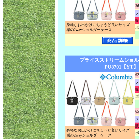
36
メ
販
身軽なお出かけにちょうど良いサイズ
ポ
感の2wayショルダーケース
プライスストリームショル
PU8701【YT】
62
メ
販
ポ
65
メ
販
身軽なお出かけにちょうど良いサイズ
ポ
感の2wayショルダーケース