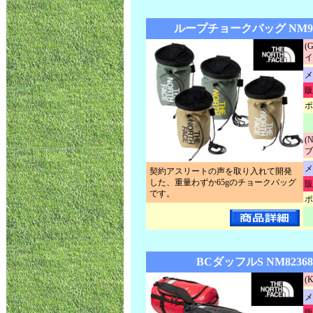
ループチョークバッグ NM92
(
イ
メ
販
ポ
(
ブ
メ
契約アスリートの声を取り入れて開発
した、重量わずか65gのチョークバッグ
販
です。
ポ
BCダッフルS NM8236
(
メ
販