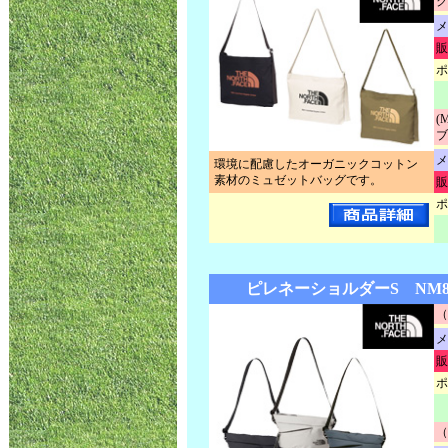
ク
メ
販
ポ
(
ブ
メ
環境に配慮したオーガニックコットン
素材のミュゼットバッグです。
販
ポ
ピレネーショルダーS NM82
（
メ
販
ポ
（