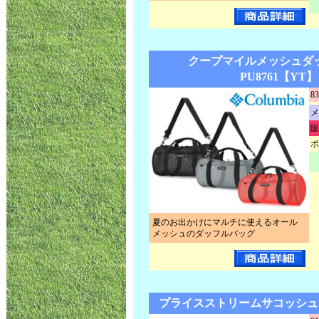
クープマイルメッシュ
PU8761【YT】
83
メ
販
ポ
夏のお出かけにマルチに使えるオール
メッシュのダッフルバッグ
プライスストリームサコッシュ P