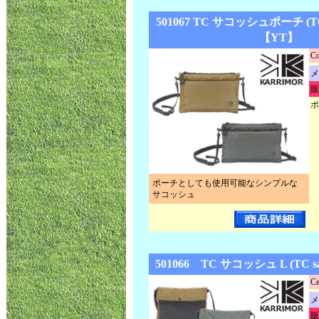
501067 TC サコッシュポーチ (TC s
【YT】
Co
メ
販
ポ
ポーチとしても使用可能なシンプルな
サコッシュ
501066 TC サコッシュ L (TC s
Ce
メ
販