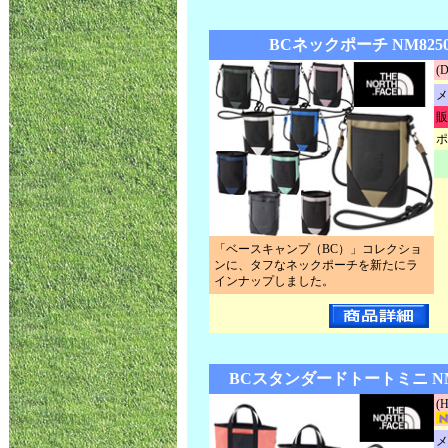
BCネックポーチ NM825
(
メ
販
ポ
「ベースキャンプ（BC）」コレクショ
ンに、タフなネックポーチを新たにラ
インナップしました。
BCスタンダードトートミニ NM
(
メ