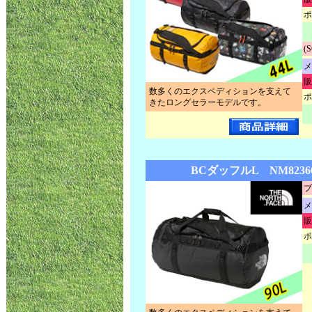
ポ
(
メ
販
数多くのエクスペディションを支えて
ポ
きたロングセラーモデルです。
BCダッフルL NM8236
ブ
メ
販
ポ