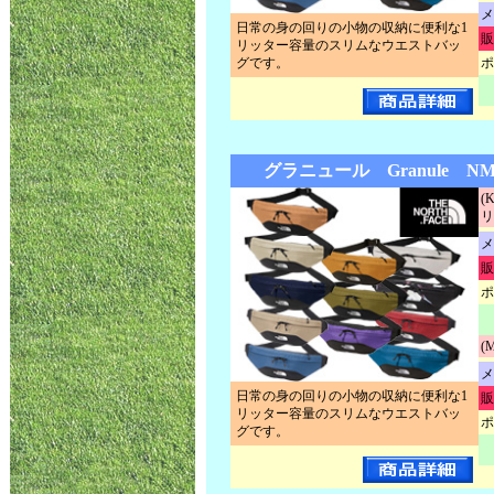
メ
日常の身の回りの小物の収納に便利な1
販
リッター容量のスリムなウエストバッ
グです。
ポ
グラニュール Granule NM
(
リ
メ
販
ポ
(
メ
日常の身の回りの小物の収納に便利な1
販
リッター容量のスリムなウエストバッ
ポ
グです。