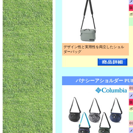
メ
販
ポ
デザイン性と実用性を両立したショル
ダーバッグ
パナシーアショルダー PU8
01
メ
販
ポ
01
メ