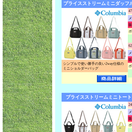
プライスストリームミニダッフル P
47
メ
販
ポ
62
メ
販
シンプルで使い勝手の良い2way仕様の
ポ
ミニショルダーバッグ
プライスストリームミニトート P
24
メ
販
ポ