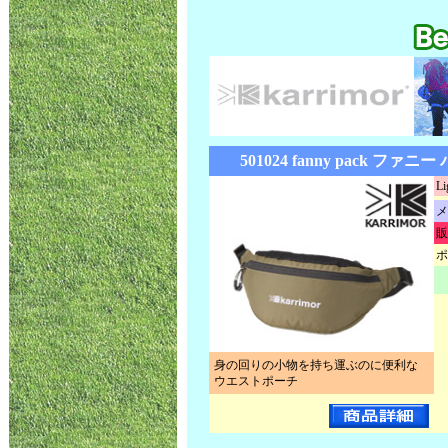
501024 fanny pack ファ
Li
メ
販
ポ
身の回りの小物を持ち運ぶのに便利な
ウエストポーチ