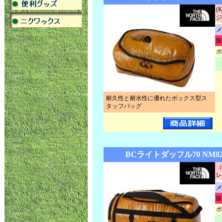
(
ジ
メ
販
ポ
耐久性と耐水性に優れたボックス型ス
タッフバッグ
BCライトダッフル70 NM82
（
メ
販
ポ