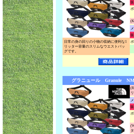
販
ポ
(
メ
販
日常の身の回りの小物の収納に便利な1
ポ
リッター容量のスリムなウエストバッ
グです。
グラニュール Granule NM
(
リ
メ
販
ポ
(
タ