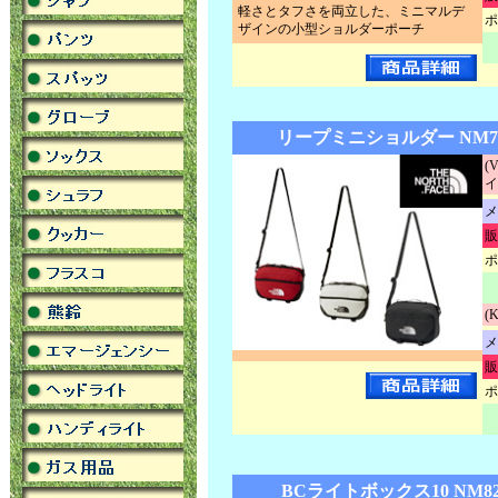
軽さとタフさを両立した、ミニマルデ
ポ
ザインの小型ショルダーポーチ
リープミニショルダー NM72
(
イ
メ
販
ポ
(
メ
販
ポ
BCライトボックス10 NM82