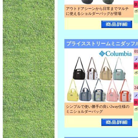
販
アウトドアシーンから日常までマルチ
ポ
に使えるショルダーバッグが登場
プライスストリームミニダッフル P
01
メ
販
ポ
24
メ
販
シンプルで使い勝手の良い2way仕様の
ポ
ミニショルダーバッグ