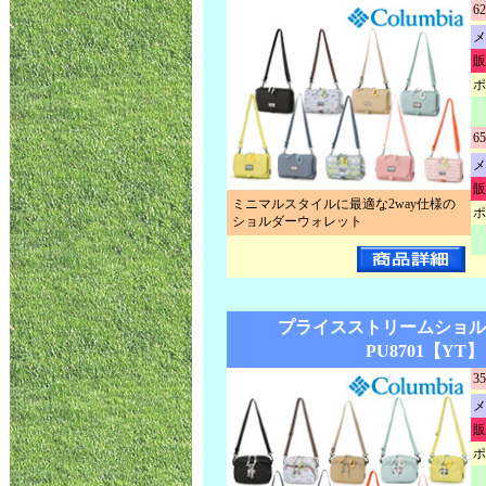
62
メ
販
ポ
65
メ
販
ミニマルスタイルに最適な2way仕様の
ポ
ショルダーウォレット
プライスストリームショル
PU8701【YT】
35
メ
販
ポ