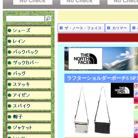
ザ・ノース・フェイス
カリマー
ラフターショルダーポーチS SP N
(
メ
販
ポ
(
メ
販