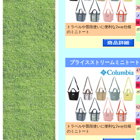
26
メ
販
トラベルや普段使いに便利な2way仕様
ポ
のミニトート
プライスストリームミニトート P
47
メ
販
ポ
62
メ
販
トラベルや普段使いに便利な2way仕様
ポ
のミニトート