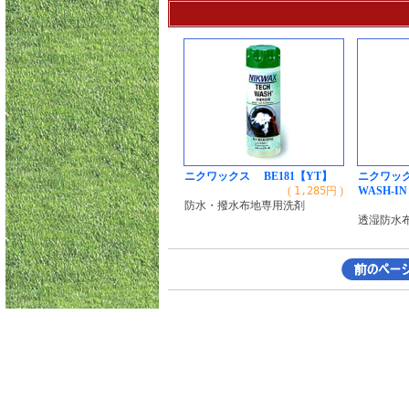
ニクワックス BE181【YT】
ニクワック
(
1,285
円 )
WASH-IN
防水・撥水布地専用洗剤
透湿防水