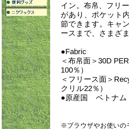
イン。布帛、フリ
があり、ポケット
節できます。キャ
ースまで、さまざ
●Fabric
＜布帛面＞30D PER
100％）
＜フリース面＞Recyc
クリル22％）
●原産国 ベトナム
※ブラウザやお使いの