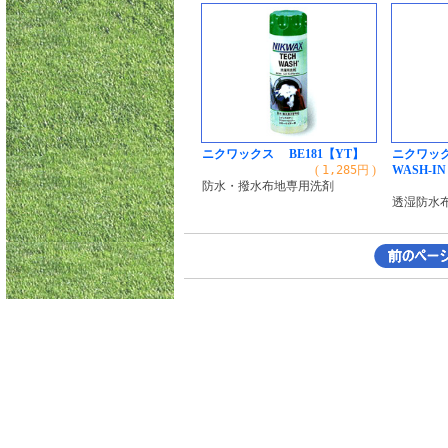
ニクワックス BE181【YT】
ニクワック
(
1,285
円 )
WASH-IN
防水・撥水布地専用洗剤
透湿防水