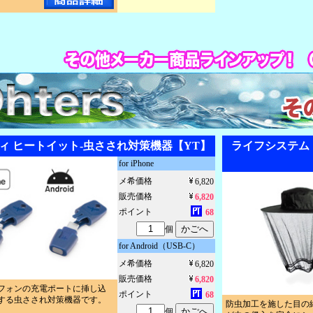
ィ ヒートイット-虫さされ対策機器【YT】
ライフシステム
for iPhone
メ希価格
6,820
販売価格
6,820
ポイント
68
個
for Android（USB-C）
メ希価格
6,820
販売価格
6,820
フォンの充電ポートに挿し込
ポイント
68
する虫さされ対策機器です。
防虫加工を施した目の
個