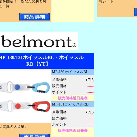
患部を固定！！あなたの腕と脚
急シート
ュー隊
MP-130/131ホイッスルBL・ホイッスル
RD【YT】
MP-130 ホイッスルBL
メ希価格
715
販売価格
-----
ポイント
-----
販売価格近日発表
MP-131 ホイッスルRD
メ希価格
715
販売価格
-----
ポイント
-----
に驚異の大音量。
販売価格近日発表