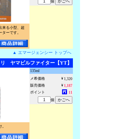
個
出来る小型、超
ーターです。
▲ エマージェンシー トップへ
リ ヤマビルファイター【YT】
135ml
メ希価格
1,320
販売価格
1,187
ポイント
11
個
け。