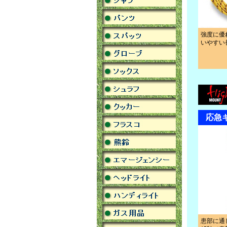
強度に優
いやすい
応急
患部に通