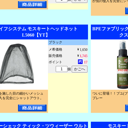
が虫の侵入を完全にシ
イフシステム モスキートヘッドネット
BPEファブリッ
L5060【YT】
クス
ブラック
メ希価格
1,650
販売価格
1,745
ポイント
17
個
を施した目の細かいメッシュ
ついに登場！！ブユ(ブ
入を完全にシャットアウト。
プレー
ーシェック ティック・ツウィーザー ウルト
モスキー