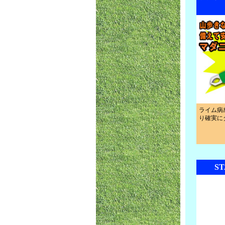
ライム病
り確実に
S