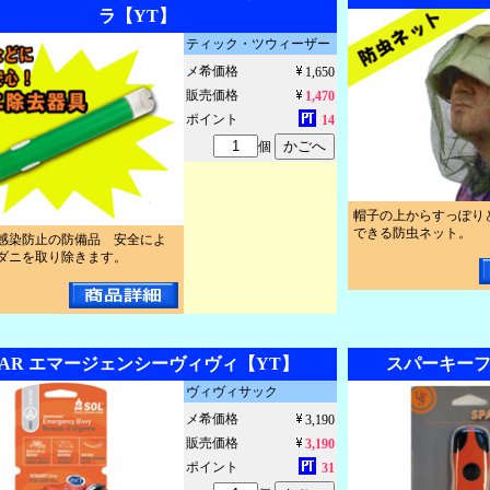
ラ【YT】
ティック・ツウィーザー
メ希価格
1,650
販売価格
1,470
ポイント
14
個
帽子の上からすっぽり
できる防虫ネット。
感染防止の防備品 安全によ
ダニを取り除きます。
TAR エマージェンシーヴィヴィ【YT】
スパーキーフ
ヴィヴィサック
メ希価格
3,190
販売価格
3,190
ポイント
31