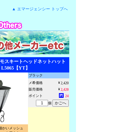
▲ エマージェンシー トップへ
 モスキートヘッドネットハット
L5065【YT】
ブラック
メ希価格
2,420
販売価格
2,420
ポイント
24
個
細かいメッシュ