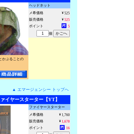
ヘッドネット
メ希価格
525
販売価格
525
ポイント
5
個
とかぶることの
▲ エマージェンシー トップへ
ァイヤースターター【YT】
ファイヤースターター
メ希価格
1,760
販売価格
1,670
ポイント
16