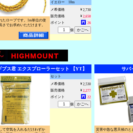
イエロー 10m
メ希価格
2,730
販売価格
2,650
れたロープです。1m単位の使
ポイント
26
長さでお求めいただけます。
個
ギブス君 エクスプローラーセット 【YT】
サバ
セット
メ希価格
2,530
販売価格
2,277
ポイント
22
個
して空気を入れるだけわずか
災害や急な悪天候のと