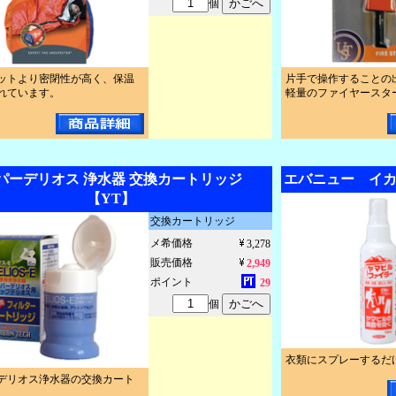
個
ットより密閉性が高く、保温
片手で操作することの
れています。
軽量のファイヤースタ
パーデリオス 浄水器 交換カートリッジ
エバニュー イカ
【YT】
交換カートリッジ
メ希価格
3,278
販売価格
2,949
ポイント
29
個
衣類にスプレーするだ
デリオス浄水器の交換カート