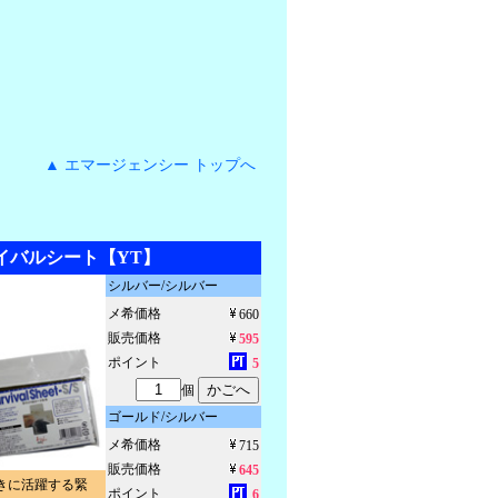
▲ エマージェンシー トップへ
イバルシート【YT】
シルバー/シルバー
メ希価格
660
販売価格
595
ポイント
5
個
ゴールド/シルバー
メ希価格
715
販売価格
645
きに活躍する緊
ポイント
6