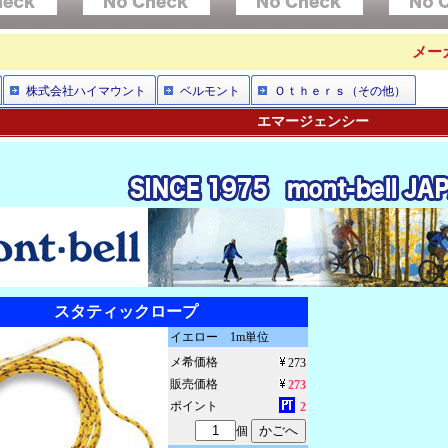
メー
株式会社ハイマウント
ベルモント
Ｏｔｈｅｒｓ（その他）
エマージェンシー
スタティックロープ
イエロー 1m単位
メ希価格
273
販売価格
273
ポイント
2
個