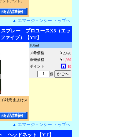
ャットアウト。
▲ エマージェンシー トップへ
クスプレー プロユースX5（エッ
ファイブ）【YT】
100ml
メ希価格
2,420
販売価格
1,980
ポイント
19
個
ヨ)対策 虫よけス
▲ エマージェンシー トップへ
ト ヘッドネット【YT】