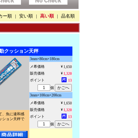
カー順
|
安い順
|
高い順
|
品名順
動クッション天秤
3mm×80cm×180cm
メ希価格
1,650
販売価格
1,320
ポイント
13
個
3mm×100cm×200cm
メ希価格
1,650
販売価格
1,320
て、魚に違和感
ポイント
13
ッション天秤で
個