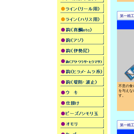
第一精
不意の食
を与えな
す。
第一精