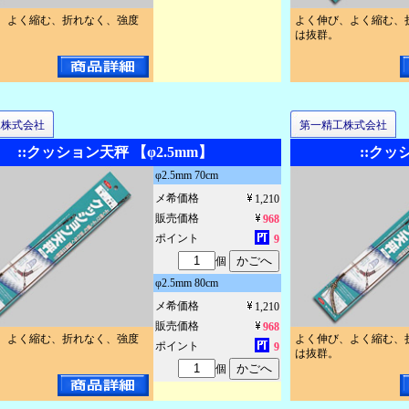
、よく縮む、折れなく、強度
よく伸び、よく縮む、
は抜群。
工株式会社
第一精工株式会社
::クッション天秤 【φ2.5mm】
::クッ
φ2.5mm 70cm
メ希価格
1,210
販売価格
968
ポイント
9
個
φ2.5mm 80cm
メ希価格
1,210
販売価格
968
、よく縮む、折れなく、強度
よく伸び、よく縮む、
ポイント
9
は抜群。
個