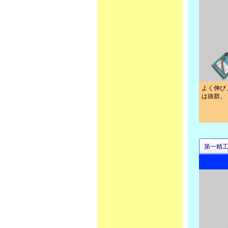
よく伸び
は抜群。
第一精