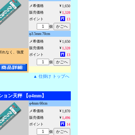
メ希価格
1,650
販売価格
1,320
ポイント
13
個
φ3.5mm 70cm
メ希価格
1,650
販売価格
1,320
折れなく、強度
ポイント
13
個
▲ 仕掛け トップへ
ッション天秤 【φ4mm】
φ4mm 60cm
メ希価格
1,870
販売価格
1,496
ポイント
14
個