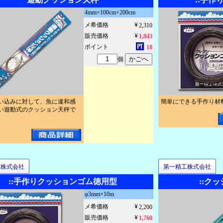
4mm×100cm×200cm
メ希価格
2,310
販売価格
1,843
ポイント
18
個
い込みに対して、魚に違和感
簡単にできる手作り材
い遊動式のクッション天秤で
工株式会社
第一精工株式会社
::手作りクッションゴム徳用型
::ク
φ3mm×10m
メ希価格
2,200
販売価格
1,760