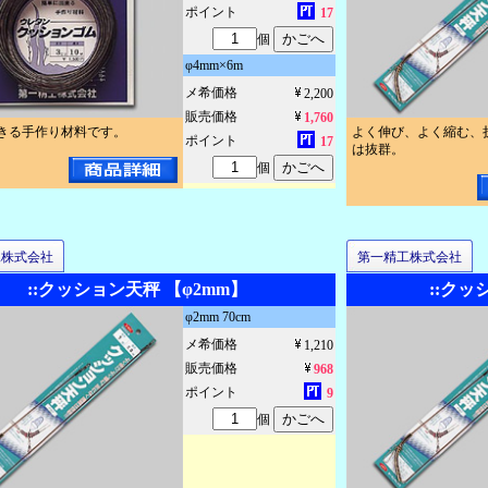
ポイント
17
個
φ4mm×6m
メ希価格
2,200
販売価格
1,760
きる手作り材料です。
よく伸び、よく縮む、
ポイント
17
は抜群。
個
工株式会社
第一精工株式会社
::クッション天秤 【φ2mm】
::クッ
φ2mm 70cm
メ希価格
1,210
販売価格
968
ポイント
9
個