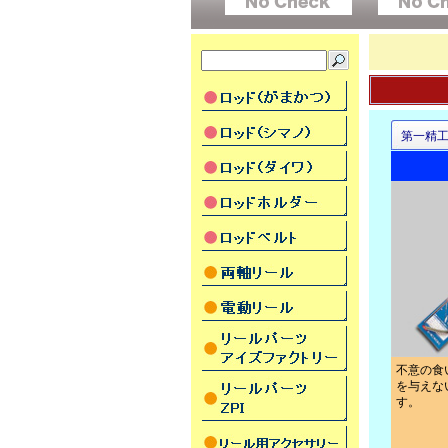
第一精
不意の食
を与えな
す。