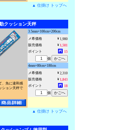
▲ 仕掛け トップへ
動クッション天秤
3.5mm×100cm×200cm
メ希価格
1,980
販売価格
1,581
ポイント
15
個
4mm×80cm×180cm
メ希価格
2,310
販売価格
1,843
て、魚に違和感
ポイント
18
ッション天秤で
個
▲ 仕掛け トップへ
作りクッションゴム徳用型