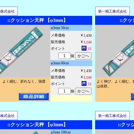
工株式会社
第一精工株式会社
::クッション天秤 【φ3mm】
::ク
φ3mm 50cm
メ希価格
1,430
販売価格
1,144
ポイント
11
個
φ3mm 60cm
メ希価格
1,430
販売価格
1,144
、よく縮む、折れなく、強度
よく伸び、よく縮む、
ポイント
11
は抜群。
個
工株式会社
第一精工株式会社
::クッション天秤 【φ3mm】
::クッ
φ3mm 100cm