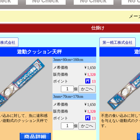
メー
仕掛け
工株式会社
第一精工株式会社
遊動クッション天秤
遊
3mm×60cm×160cm
メ希価格
1,650
販売価格
1,320
ポイント
13
個
3mm×70cm×170cm
メ希価格
1,650
販売価格
1,320
い込みに対して、魚に違和感
不意の食い込みに対し
ポイント
13
い遊動式のクッション天秤で
を与えない遊動式のク
す。
個