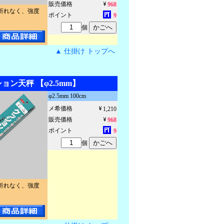
販売価格
968
折れなく、強度
ポイント
9
個
▲ 仕掛け トップへ
ション天秤 【φ2.5mm】
φ2.5mm 100cm
メ希価格
1,210
販売価格
968
ポイント
9
個
折れなく、強度