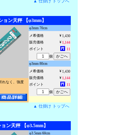
▲ 仕掛け トップへ
ッション天秤 【φ3mm】
φ3mm 70cm
メ希価格
1,430
販売価格
1,144
ポイント
11
個
φ3mm 80cm
メ希価格
1,430
販売価格
1,144
折れなく、強度
ポイント
11
個
▲ 仕掛け トップへ
ション天秤 【φ3.5mm】
φ3.5mm 60cm