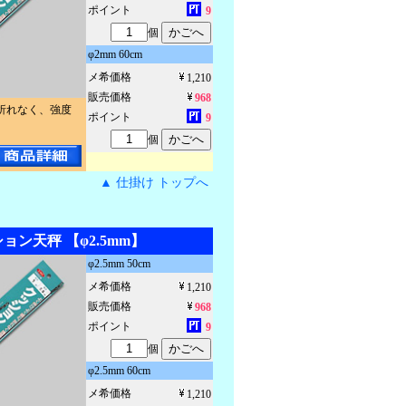
ポイント
9
個
φ2mm 60cm
メ希価格
1,210
販売価格
968
折れなく、強度
ポイント
9
個
▲ 仕掛け トップへ
ション天秤 【φ2.5mm】
φ2.5mm 50cm
メ希価格
1,210
販売価格
968
ポイント
9
個
φ2.5mm 60cm
メ希価格
1,210