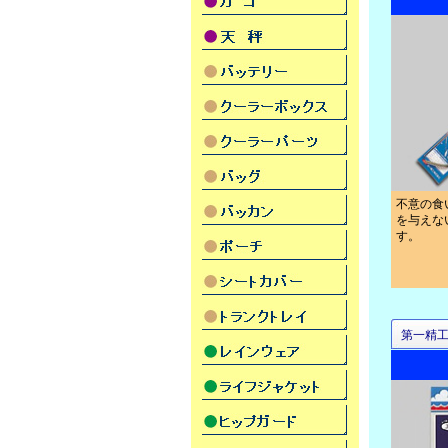
不意の食
を与えな
す。
第一精