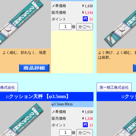
メ希価格
1,430
販売価格
1,144
ポイント
11
個
、よく縮む、折れなく、強度
よく伸び、よく縮む、
は抜群。
工株式会社
第一精工株式会社
::クッション天秤 【φ3.5mm】
::ク
φ3.5mm 80cm
メ希価格
1,650
販売価格
1,320
ポイント
13
個