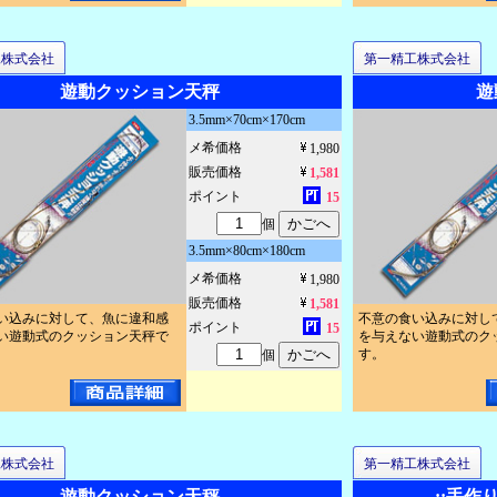
工株式会社
第一精工株式会社
遊動クッション天秤
遊
3.5mm×70cm×170cm
メ希価格
1,980
販売価格
1,581
ポイント
15
個
3.5mm×80cm×180cm
メ希価格
1,980
販売価格
1,581
い込みに対して、魚に違和感
不意の食い込みに対し
ポイント
15
い遊動式のクッション天秤で
を与えない遊動式のク
す。
個
工株式会社
第一精工株式会社
遊動クッション天秤
::手