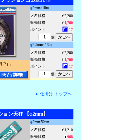
φ2mm×18m
メ希価格
2,200
販売価格
1,760
ポイント
17
個
φ2.5mm×13m
メ希価格
2,200
販売価格
1,760
料です。
ポイント
17
個
▲ 仕掛け トップへ
ッション天秤 【φ2mm】
φ2mm 50cm
メ希価格
1,210
販売価格
968