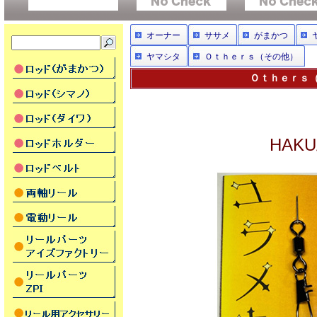
オーナー
ササメ
がまかつ
ヤマシタ
Ｏｔｈｅｒｓ（その他）
Ｏｔｈｅｒｓ（
HAK