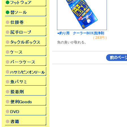
●釣り用 クーラーBOX洗浄剤
(
283
円 )
魚の臭いが取れる。