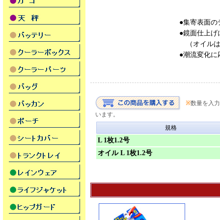
●集寄表面の
●鏡面仕上げ
（オイルは
●潮流変化に
※
数量を入力
います。
規格
L 1枚1.2号
オイル L 1枚1.2号