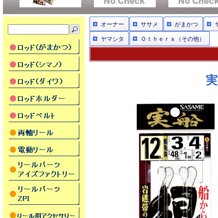
オーナー
ササメ
がまかつ
ヤマシタ
Ｏｔｈｅｒｓ（その他）
実