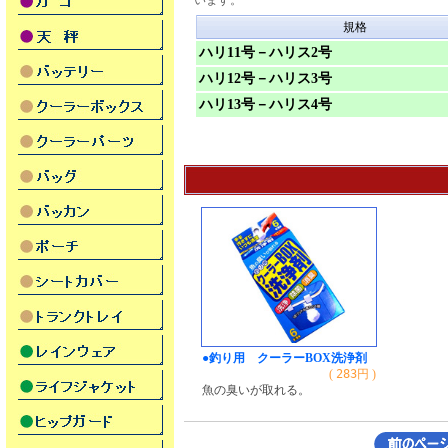
います。
規格
ハリ11号－ハリス2号
ハリ12号－ハリス3号
ハリ13号－ハリス4号
●釣り用 クーラーBOX洗浄剤
(
283
円 )
魚の臭いが取れる。