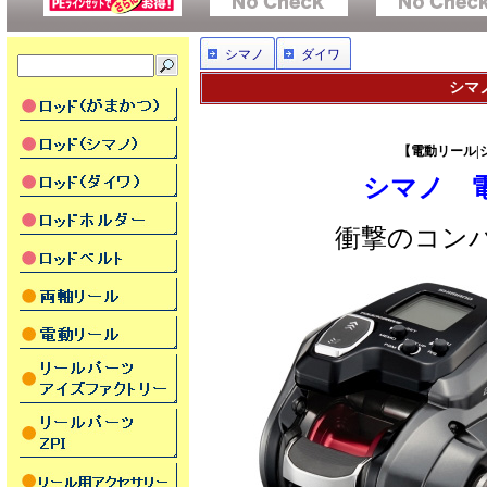
シマノ
ダイワ
シマノ
【電動リール|シマ
シマノ
衝撃のコン