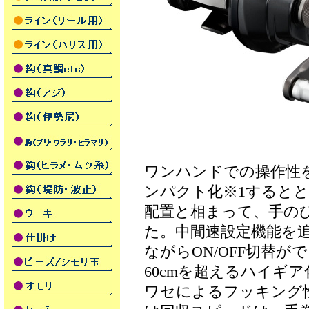
ワンハンドでの操作性
ンパクト化※1すると
配置と相まって、手の
た。中間速設定機能を追
ながらON/OFF切替
60cmを超えるハイギ
ワセによるフッキング性能