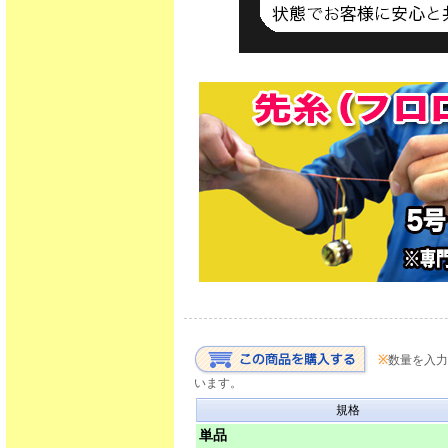
※
数量を入力
います。
規格
単品