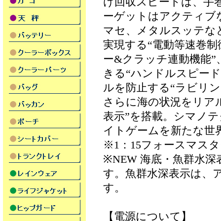
け回収スピードは、手
ーゲットはアクティブ
マセ、メタルスッテな
実現する“電動等速巻制
ー&クラッチ連動機能
きる“ハンドルスピード
ルを防止する“ラビリ
さらに海の状況をリアル
表示”を搭載。シマノ
イトゲームを新たな世
※1：15フォースマスタ
※NEW 海底・魚群水
す。魚群水深表示は、
す。
【電源について】