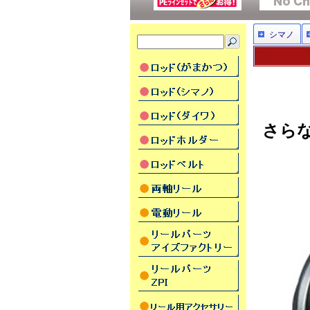
シマノ
さら