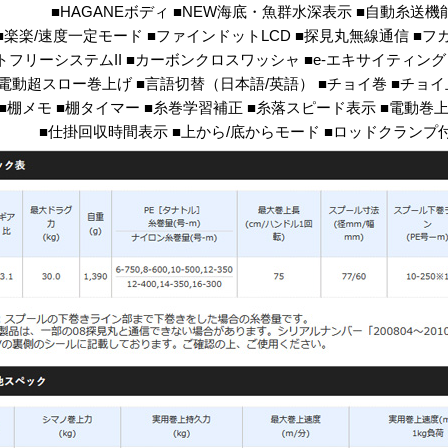
■HAGANEボディ ■NEW海底・魚群水深表示 ■自動糸送機
■楽楽/速度一定モード ■ファインドットLCD ■探見丸無線通信 ■フ
トフリーシステムII ■カーボンクロスワッシャ ■e-エキサイティン
■電動超スロー巻上げ ■言語切替（日本語/英語） ■チョイ巻 ■チョイ
■棚メモ ■棚タイマー ■糸巻学習補正 ■糸落スピード表示 ■電動巻
■仕掛回収時間表示 ■上から/底からモード ■ロッドクランプ