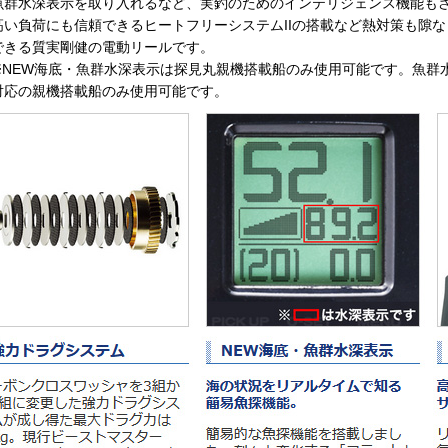
魚群水深表示を取り入れるなど、実釣のためのインテリジェンス機能も
高い負荷にも信頼できるヒートフリーシステムIIの搭載など熱対策も隙
できる質実剛健の電動リールです。
※NEW海底・魚群水深表示は探見丸親機搭載船のみ使用可能です。魚群
対応の親機搭載船のみ使用可能です。