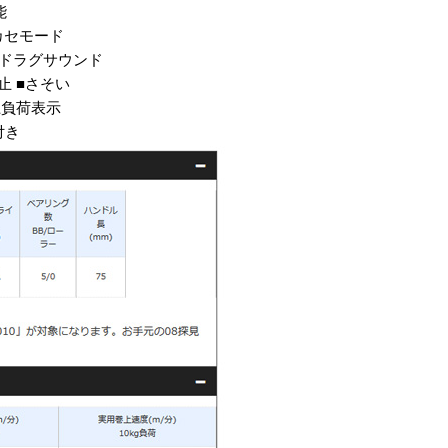
能
カセモード
グドラグサウンド
止 ■さそい
上負荷表示
付き