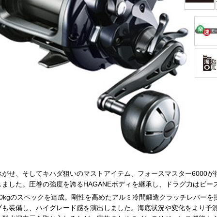
泳がせ、そしてキハダ狙いのマストアイテム、フォースマスター6000
しました。圧巻の強度を誇るHAGANEボディを継承し、ドラグ力はビース
30kgのスペックを達成。剛性を高めたアルミ冷間鍛造クラッチレバーを採
ブも装備し、ハイグレード感を演出しました。海底状況や変化をより予測