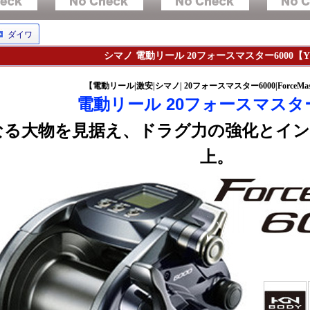
ダイワ
シマノ 電動リール 20フォースマスター6000【
【電動リール|激安|シマノ| 20フォースマスター6000|ForceMaste
電動リール 20フォースマスター
なる大物を見据え、ドラグ力の強化とイ
上。