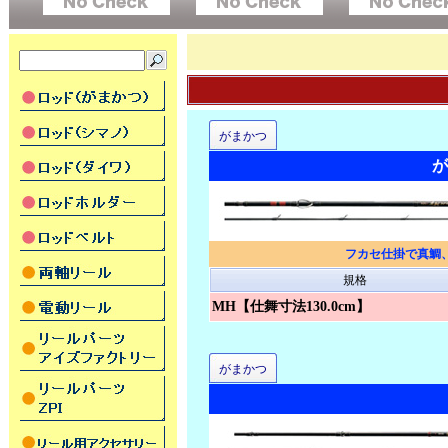
がまかつ
が
フカセ仕掛で真鯛
規格
MH【仕舞寸法130.0cm】
がまかつ