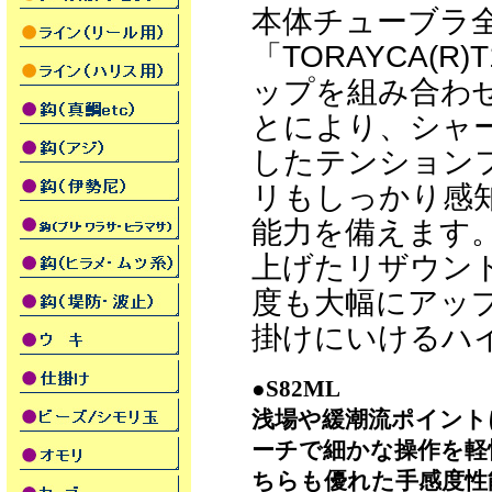
本体チューブラ
「TORAYCA(
ップを組み合わ
とにより、シャ
したテンション
リもしっかり感
能力を備えます
上げたリザウン
度も大幅にアッ
掛けにいけるハ
●S82ML
浅場や緩潮流ポイント
ーチで細かな操作を軽
ちらも優れた手感度性