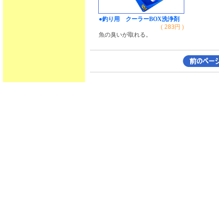
●釣り用 クーラーBOX洗浄剤
(
283
円 )
魚の臭いが取れる。