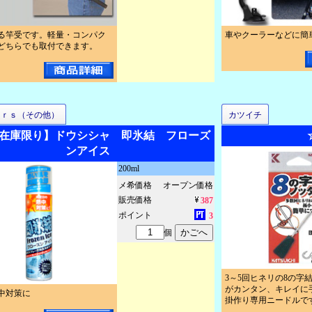
る竿受です。軽量・コンパク
車やクーラーなどに簡
どちらでも取付できます。
ｅｒｓ（その他）
カツイチ
在庫限り】ドウシシャ 即氷結 フローズ
ンアイス
200ml
メ希価格
オープン価格
販売価格
387
ポイント
3
個
3～5回ヒネリの8の字
がカンタン、キレイに
中対策に
掛作り専用ニードルで