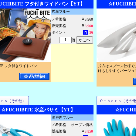
UCHIBITE フタ付きワイドパン【YT】
☆FUCHIBI
玄海ブルー
メ希価格
3,960
販売価格
3,960
ポイント
39
個
BITE フタ付きワイドパン
片方はスプーン仕様で
けもしやすくバージョ
ｅｒｓ（その他）
Ｏｔｈｅｒｓ（その他
☆FUCHIBITE 水産バサミ【YT】
☆FUCH
瀬戸内ブルー
メ希価格
オープン価格
販売価格
3,850