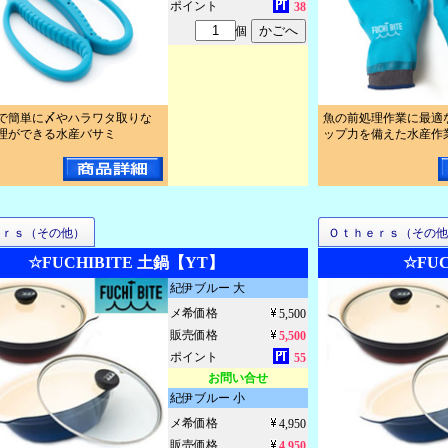
ポイント
38
個
で簡単に〆やハラワタ取りな
魚の前処理作業に最適
理ができる水産バサミ
ップ力を備えた水産作
ｅｒｓ（その他）
Ｏｔｈｅｒｓ（その他
☆FUCHIBITE 土鍋【YT】
☆FU
紀伊ブルー 大
メ希価格
5,500
販売価格
5,500
ポイント
55
お問い合せ
紀伊ブルー 小
メ希価格
4,950
販売価格
4,950