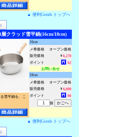
▲ 便利Goods トップへ
）
 3層クラッド雪平鍋(16cm/18cm)
16cm
メ希価格
オープン価格
販売価格
6,270
ポイント
62
お問い合せ
18cm
メ希価格
オープン価格
販売価格
6,600
ポイント
66
いる雪平鍋を、こ
個
▲ 便利Goods トップへ
）