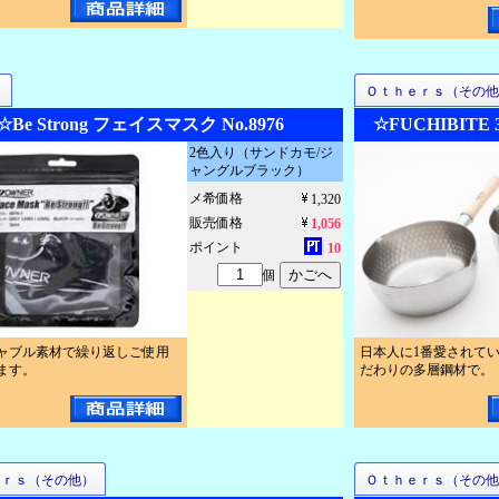
ー
Ｏｔｈｅｒｓ（その他
☆Be Strong フェイスマスク No.8976
☆FUCHIBITE
2色入り（サンドカモ/ジ
ャングルブラック）
メ希価格
1,320
販売価格
1,056
ポイント
10
個
ャブル素材で繰り返しご使用
日本人に1番愛されて
ます。
だわりの多層鋼材で。
ｅｒｓ（その他）
Ｏｔｈｅｒｓ（その他