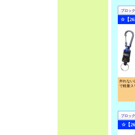
プロッ
☆【2
外れない
で軽量ス
プロッ
☆【2