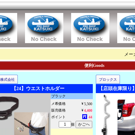
メー
便利Goods
工株式会社
プロックス
【24】ウエストホルダー
【店頭在庫限り】
ブラック
メ希価格
5,500
販売価格
4,400
ポイント
44
個