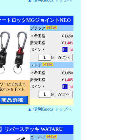
▲ 便利Goods トップへ
】オートロックMGジョイントNEO
ブラック
メ希価格
1,650
販売価格
1,485
ポイント
14
個
レッド
メ希価格
1,650
販売価格
1,485
パワーはそのまま
ポイント
14
強力ジョイント
個
▲ 便利Goods トップへ
3】リバーステッキ WATARU
ゴールド