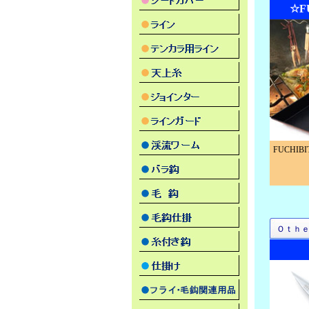
☆F
FUCHI
Ｏｔｈ