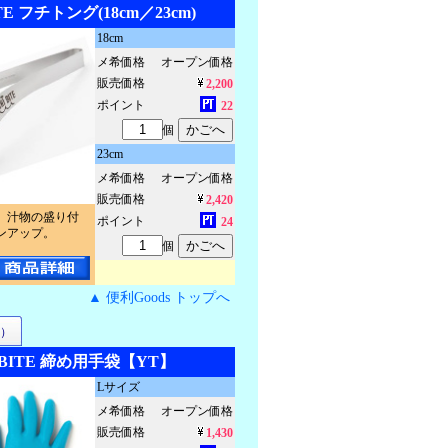
TE フチトング(18cm／23cm)
18cm
メ希価格
オープン価格
販売価格
2,200
ポイント
22
個
23cm
メ希価格
オープン価格
販売価格
2,420
、汁物の盛り付
ポイント
24
ンアップ。
個
▲ 便利Goods トップへ
）
IBITE 締め用手袋【YT】
Lサイズ
メ希価格
オープン価格
販売価格
1,430