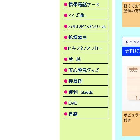
軽くてお
塗装の万
Ｏｔｈ
☆FU
ポピュラ
付き