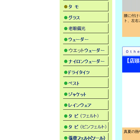
腰に付け
ト、左右
Ｏｔｈ
【店頭
真夏の熱