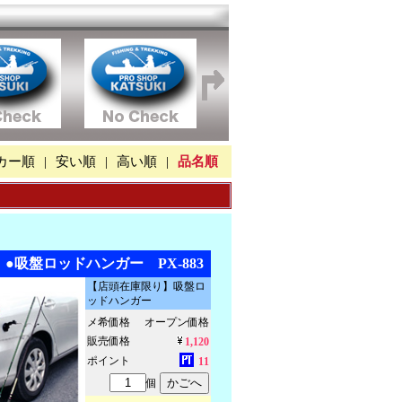
カー順
|
安い順
|
高い順
|
品名順
●吸盤ロッドハンガー PX-883
【店頭在庫限り】吸盤ロ
ッドハンガー
メ希価格
オープン価格
販売価格
1,120
ポイント
11
個