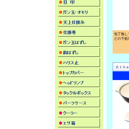
包丁無し
どの下処
Ｏｔｈ