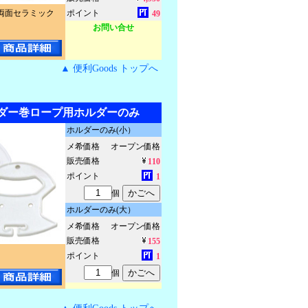
両面セラミック
ポイント
49
お問い合せ
▲ 便利Goods トップへ
ホルダー巻ロープ用ホルダーのみ
ホルダーのみ(小）
メ希価格
オープン価格
販売価格
110
ポイント
1
個
ホルダーのみ(大）
メ希価格
オープン価格
販売価格
155
。
ポイント
1
個