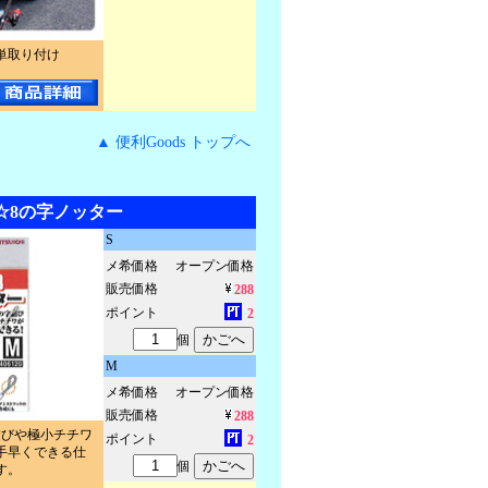
単取り付け
▲ 便利Goods トップへ
☆8の字ノッター
S
メ希価格
オープン価格
販売価格
288
ポイント
2
個
M
メ希価格
オープン価格
販売価格
288
結びや極小チチワ
ポイント
2
手早くできる仕
個
す。