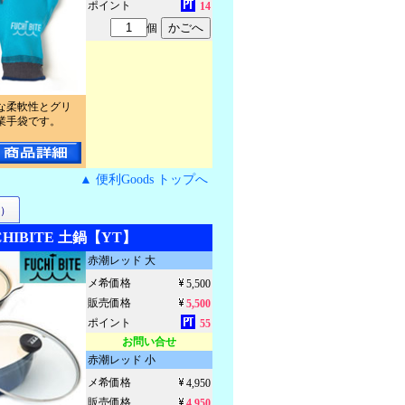
ポイント
14
個
な柔軟性とグリ
業手袋です。
▲ 便利Goods トップへ
）
CHIBITE 土鍋【YT】
赤潮レッド 大
メ希価格
5,500
販売価格
5,500
ポイント
55
お問い合せ
赤潮レッド 小
メ希価格
4,950
販売価格
4,950