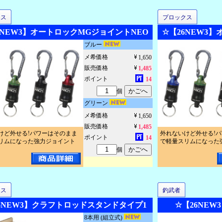
クス
プロックス
6NEW3】オートロックMGジョイントNEO
☆【26NEW3
ブルー
メ希価格
1,650
販売価格
1,485
ポイント
14
個
グリーン
メ希価格
1,650
販売価格
1,485
けど外せる!パワーはそのまま
外れないけど外せる!
ポイント
14
リムになった強力ジョイント
で軽量スリムになった
個
クス
釣武者
6NEW3】クラフトロッドスタンドタイプ1
☆【26NEW
8本用 (組立式)