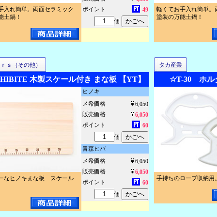
手入れ簡単。両面セラミック
ポイント
軽くてお手入れ簡単。
49
能土鍋！
塗装の万能土鍋！
個
ｅｒｓ（その他）
タカ産業
CHIBITE 木製スケール付き まな板 【YT】
☆T-30 
ヒノキ
メ希価格
6,050
販売価格
6,050
ポイント
60
個
青森ヒバ
メ希価格
6,050
販売価格
6,050
ーなヒノキまな板 スケール
手持ちのロープ収納用
ポイント
60
個