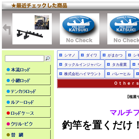
シマノ
ダイワ
がまかつ
シ
タックルインジャパン
タカ産業
株式会社ハイマウント
バレーヒル
Ｏｔｈｅｒｓ
【槌屋ヤ
マルチフ
釣竿を置くだけ