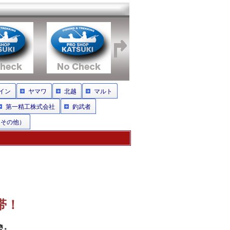
イン
ヤマワ
北越
マルト
第一精工株式会社
釣武者
（その他）
帯！
き。