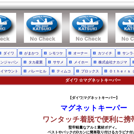
ダイワ
がまかつ
シモツケ
オーナー
カツイチ
サンラ
インジャパン
タカ産業
ササメ
メイホー
株式会社ナカジマ
ハイマウント
バレーヒル
ティムコ
プロックス
Ｏｔｈｅｒｓ
ダイワ ☆マグネットキーパー
【ダイワ|マグネットキーパー】
マグネットキーパー
ワンタッチ着脱で便利に携
堅牢軽量なアルミ素材ボディ。
ベストやバックのDカンに簡単取り付けるカラビナ付