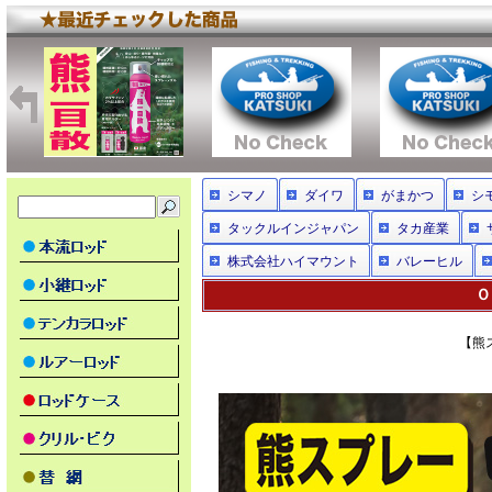
シマノ
ダイワ
がまかつ
シ
タックルインジャパン
タカ産業
株式会社ハイマウント
バレーヒル
Ｏ
【熊