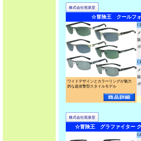
株式会社視泉堂
☆冒険王 クールフォ
C
メ
販
ポ
C
メ
販
ワイドデザインとカラーリングが魅力
ポ
的な超攻撃型スタイルモデル
株式会社視泉堂
☆冒険王 グラファイター 
G