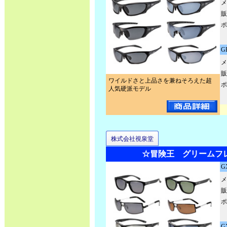
メ
販
ポ
G
メ
販
ワイルドさと上品さを兼ねそろえた超
ポ
人気硬派モデル
株式会社視泉堂
☆冒険王 グリームフ
G
メ
販
ポ
G