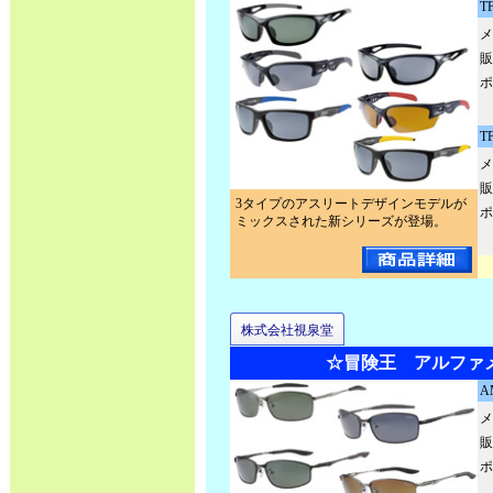
T
メ
販
ポ
T
メ
販
3タイプのアスリートデザインモデルが
ポ
ミックスされた新シリーズが登場。
株式会社視泉堂
☆冒険王 アルファ
A
メ
販
ポ