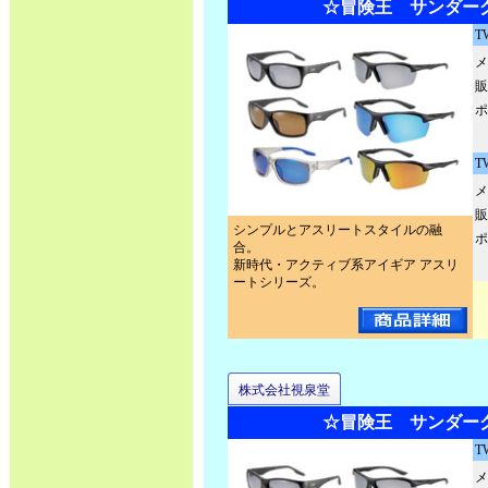
☆冒険王 サンダー
T
メ
販
ポ
T
メ
販
シンプルとアスリートスタイルの融
ポ
合。
新時代・アクティブ系アイギア アスリ
ートシリーズ。
株式会社視泉堂
☆冒険王 サンダー
T
メ