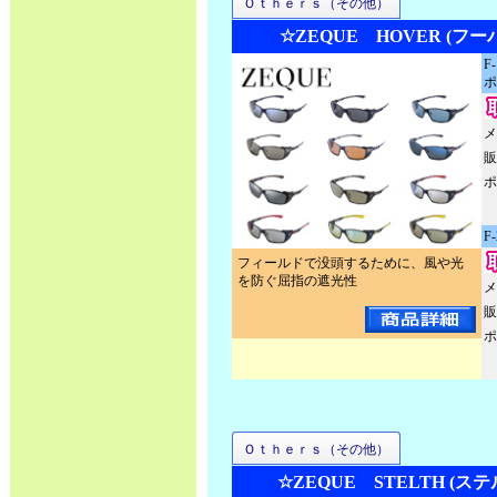
Ｏｔｈｅｒｓ（その他）
☆ZEQUE HOVER (フー
F
ポ
メ
販
ポ
F
フィールドで没頭するために、風や光
を防ぐ屈指の遮光性
メ
販
ポ
Ｏｔｈｅｒｓ（その他）
☆ZEQUE STELTH (ス