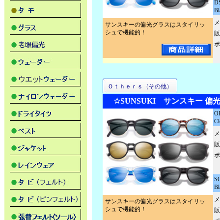
D
Bl
メ
サンスキーの偏光グラスはスタイリッ
シュで機能的！
販
ポ
Ｏｔｈｅｒｓ（その他）
☆SUNSUKI サンスキー 偏
O
Cl
メ
販
ポ
SC
Bl
メ
サンスキーの偏光グラスはスタイリッ
シュで機能的！
販