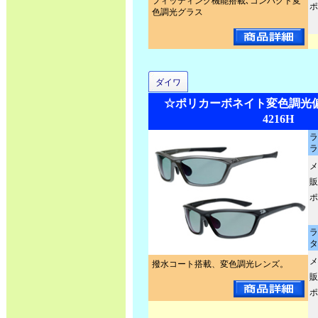
フィッティング機能搭載､コンパクト変
ポ
色調光グラス
ダイワ
☆ポリカーボネイト変色調光偏
4216H
ラ
ラ
メ
販
ポ
ラ
タ
メ
撥水コート搭載、変色調光レンズ。
販
ポ