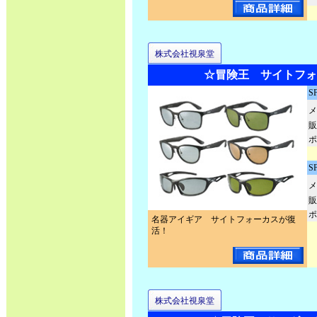
株式会社視泉堂
☆冒険王 サイトフォ
S
メ
販
ポ
S
メ
販
ポ
名器アイギア サイトフォーカスが復
活！
株式会社視泉堂