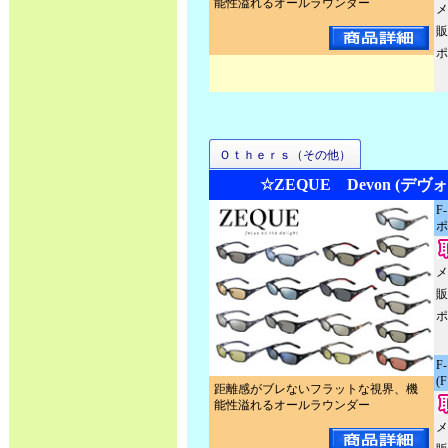
能性溢れるオールラウンダー
メ
販
ポ
Ｏｔｈｅｒｓ（その他）
☆ZEQUE Devon (デヴ
F
ポ
メ
販
ポ
F
(
距離感がブレないフラットな視界、機
能性溢れるオールラウンダー
メ