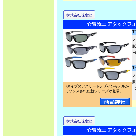
株式会社視泉堂
☆冒険王 アタックフ
T
メ
販
ポ
T
メ
販
3タイプのアスリートデザインモデルが
ポ
ミックスされた新シリーズが登場。
株式会社視泉堂
☆冒険王 アタックフ