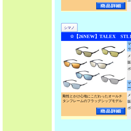
ポ
シマノ
☆【26NEW】TALEX STL10
マ
ゥ
メ
販
ポ
マ
ー
メ
剛性とかけ心地にこだわったオールチ
タンフレームのフラッグシップモデル
販
ポ