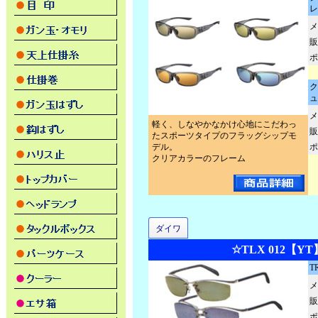
レ
メ
販
ポ
ク
ュ
メ
軽く、しなやかなかけ心地にこだわっ
販
たスポーツタイプのフラッグシップモ
デル。
ポ
クリアカラーのフレーム
ダイワ
☆TLX 012【YT
T
メ
販
ポ