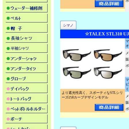
ポ
シマノ
☆TALEX STL310 UJ
マ
オ
メ
販
ポ
マ
ビ
ミ
より遮光性高く、スポーティなSTLシリ
メ
ーズの8カーブデザインモデル
販
ポ