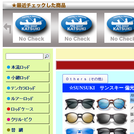
Ｏｔｈｅｒｓ（その他）
☆SUNSUKI サンスキー 偏
A
Bl
メ
販
ポ