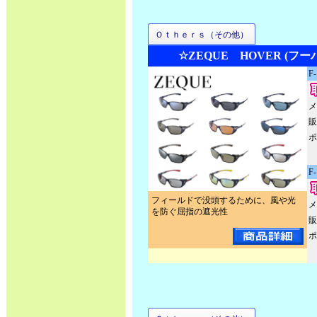
Ｏｔｈｅｒｓ（その他）
☆ZEQUE HOVER (フー
F
メ
販
ポ
F
フィールドで没頭するために、風や光
メ
を防ぐ屈指の遮光性
販
ポ