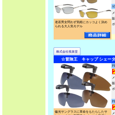
A
メ
販
老若男女問わず気軽にカッコよく決め
ポ
られる大人気モデル
株式会社視泉堂
☆冒険王 キャップ シェー
P
メ
販
ポ
P
偏光サングラスに革命をもたらしたサ
メ