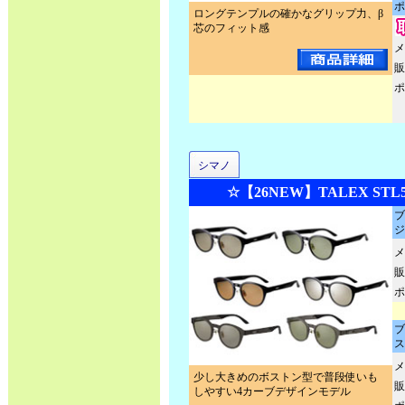
ポ
ロングテンプルの確かなグリップ力、β
芯のフィット感
メ
販
ポ
シマノ
☆【26NEW】TALEX STL50
ブ
ジ
メ
販
ポ
ブ
ス
メ
少し大きめのボストン型で普段使いも
販
しやすい4カーブデザインモデル