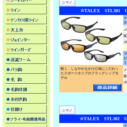
シマノ
☆TALEX STL301 U
マ
オ
メ
販
ポ
マ
ビ
ミ
軽く、しなやかなかけ心地にこだわっ
メ
たスポーツタイプのフラッグシップモ
販
デル
ポ
シマノ
☆TALEX STL302 U
ク