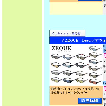
販
ポ
Ｏｔｈｅｒｓ（その他）
☆ZEQUE Devon (デヴ
F
ポ
メ
販
ポ
F
距離感がブレないフラットな視界、機
能性溢れるオールラウンダー
メ
販
ポ