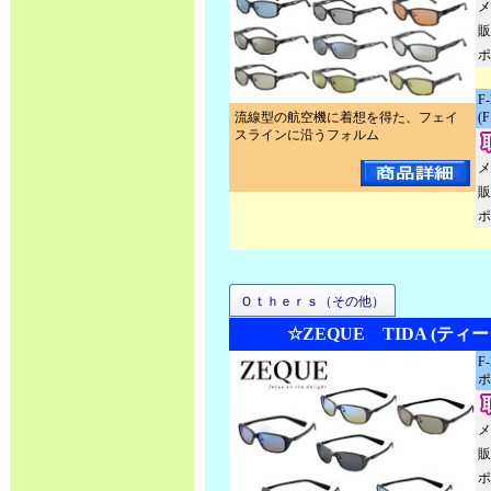
メ
販
ポ
F
流線型の航空機に着想を得た、フェイ
(
スラインに沿うフォルム
メ
販
ポ
Ｏｔｈｅｒｓ（その他）
☆ZEQUE TIDA (ティ
F
ポ
メ
販
ポ