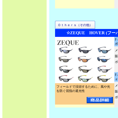
Ｏｔｈｅｒｓ（その他）
☆ZEQUE HOVER (フー
F
ポ
メ
販
ポ
F
ォ
メ
フィールドで没頭するために、風や光
を防ぐ屈指の遮光性
販
ポ