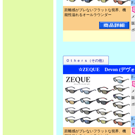
F
距離感がブレないフラットな視界、機
能性溢れるオールラウンダー
メ
販
ポ
Ｏｔｈｅｒｓ（その他）
☆ZEQUE Devon (デヴ
F
メ
販
ポ
F
ォ
距離感がブレないフラットな視界、機