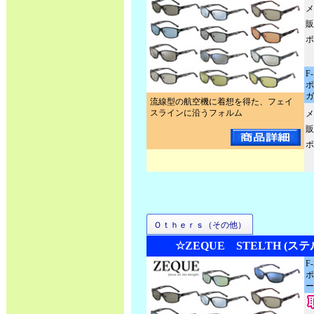
メ
販
ポ
F
ポ
ガ
流線型の航空機に着想を得た、フェイ
スラインに沿うフォルム
メ
販
ポ
Ｏｔｈｅｒｓ（その他）
☆ZEQUE STELTH (ス
F
ポ
ー