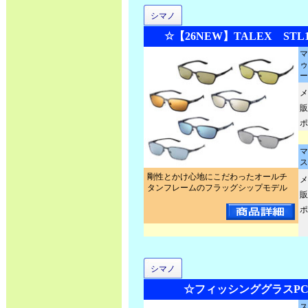
シマノ
☆【26NEW】TALEX STL10
マ
ゥ
ー
メ
販
ポ
マ
剛性とかけ心地にこだわったオールチ
メ
タンフレームのフラッグシップモデル
販
ポ
シマノ
☆フィッシンググラスPC H
ス