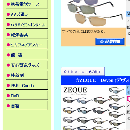
A
メ
販
すべての色には意味がある。
ポ
Ｏｔｈｅｒｓ（その他）
☆ZEQUE Devon (デヴ
F
ポ
メ
販
ポ