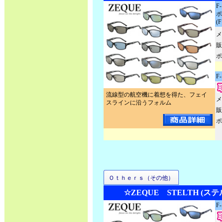
F
ポ
(
メ
販
ポ
F
流線型の航空機に着想を得た、フェイ
メ
スラインに沿うフォルム
販
ポ
Ｏｔｈｅｒｓ（その他）
☆ZEQUE STELTH (ス
F