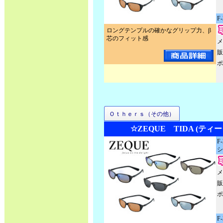
F
ロングテンプルの確かなグリップ力、β
芯のフィット感
メ
販
ポ
Ｏｔｈｅｒｓ（その他）
☆ZEQUE TIDA (ティ
F
シ
メ
販
ポ
F