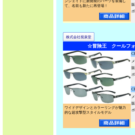
ンシェイドに新開発のパーツを装備し
販
て、名前も新たに再登場！
ポ
株式会社視泉堂
☆冒険王 クールフォ
C
メ
販
ポ
C
メ
販
ワイドデザインとカラーリングが魅力
ポ
的な超攻撃型スタイルモデル