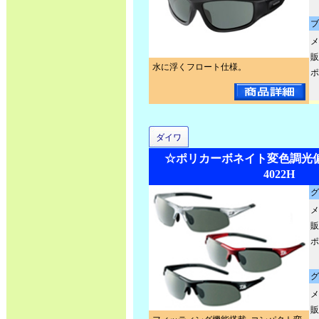
ブ
メ
販
水に浮くフロート仕様。
ポ
ダイワ
☆ポリカーボネイト変色調光偏
4022H
グ
メ
販
ポ
グ
メ
販