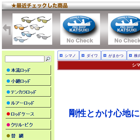
シマノ
ダイワ
がまかつ
株
シマ
剛性とかけ心地