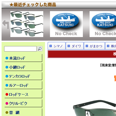
シマノ
ダイワ
がまかつ
株
【視泉堂|冒