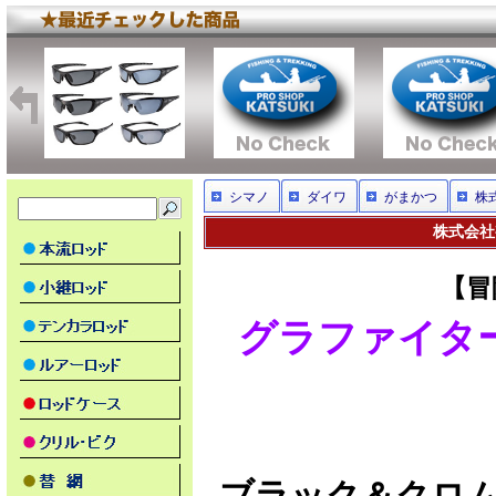
シマノ
ダイワ
がまかつ
株
株式会社
【冒
グラファイター 
ブラック＆クロ