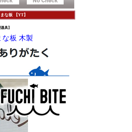
 まな板 【YT】
理器具】
まな板 木製