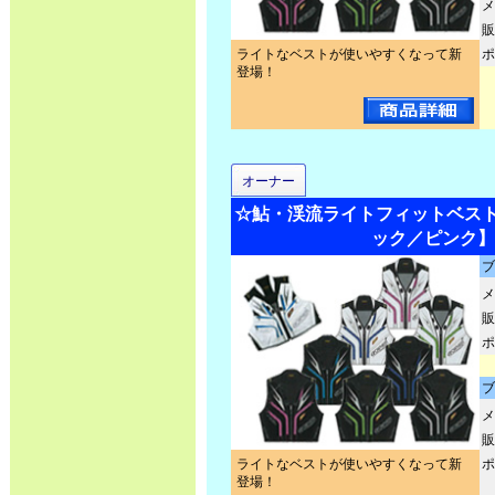
メ
販
ライトなベストが使いやすくなって新
ポ
登場！
オーナー
☆鮎・渓流ライトフィットベスト2 N
ック／ピンク】
ブ
メ
販
ポ
ブ
メ
販
ライトなベストが使いやすくなって新
ポ
登場！