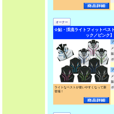
オーナー
☆鮎・渓流ライトフィットベスト2 N
ック／ピンク】
ブ
メ
販
ポ
ブ
メ
販
ライトなベストが使いやすくなって新
ポ
登場！