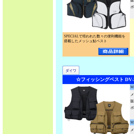
販
ポ
SPECIALで培われた数々の便利機能を
搭載したメッシュ鮎ベスト
ダイワ
☆フィッシングベスト DV-3
M
メ
販
ポ
M
メ