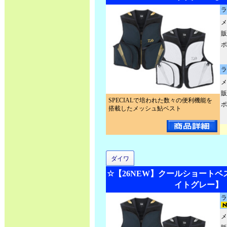
ラ
メ
販
ポ
ラ
メ
販
SPECIALで培われた数々の便利機能を
ポ
搭載したメッシュ鮎ベスト
ダイワ
☆【26NEW】クールショートベスト 
イトグレー】
ラ
メ