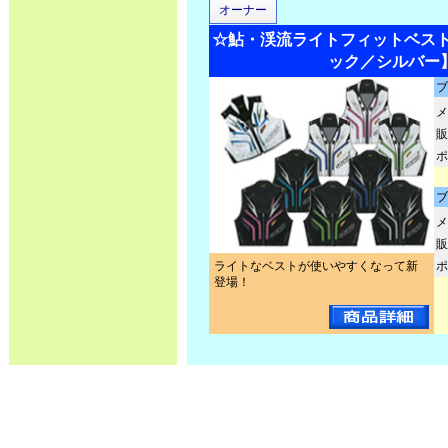
オーナー
☆鮎・渓流ライトフィットベスト2 N
ック／シルバー
ブ
メ
販
ポ
ブ
メ
販
ライトなベストが使いやすくなって新
ポ
登場！