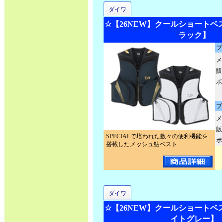
ダイワ
☆【26NEW】クールショートベスト 
ラック】
ブ
メ
販
ポ
ブ
メ
販
SPECIALで培われた数々の便利機能を
ポ
搭載したメッシュ鮎ベスト
ダイワ
☆【26NEW】クールショートベスト 
イトグレー】