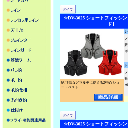
ダイワ
☆DV-3025 ショートフィッシ
ド】
レ
メ
販
ポ
レ
メ
販
鮎/渓流などマルチに使える2WAYショ
ポ
ートベスト
ダイワ
☆DV-3025 ショートフィッシ