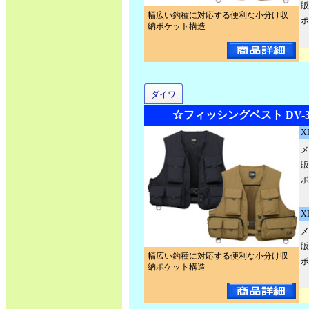
販
幅広い釣種に対応する便利な小分け収
ポ
納ポケット構造
ダイワ
☆フィッシングベスト DV-34
X
メ
販
ポ
X
メ
販
幅広い釣種に対応する便利な小分け収
ポ
納ポケット構造