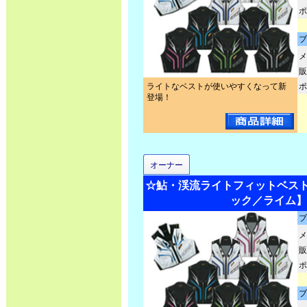
ポ
ブ
メ
販
ライトなベストが使いやすくなって新
ポ
登場！
オーナー
☆鮎・渓流ライトフィットベスト2 N
ック／ライム】
ブ
メ
販
ポ
ブ