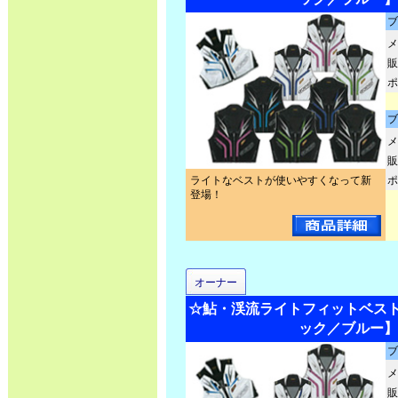
ブ
メ
販
ポ
ブ
メ
販
ライトなベストが使いやすくなって新
ポ
登場！
オーナー
☆鮎・渓流ライトフィットベスト2 N
ック／ブルー】
ブ
メ
販