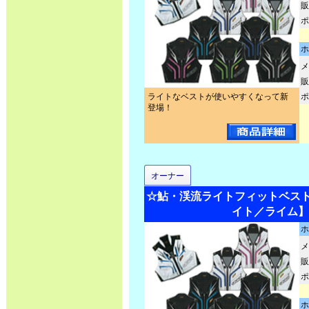
販
ポ
ホ
メ
販
ライトなベストが使いやすくなって新
ポ
登場！
オーナー
☆鮎・渓流ライトフィットベスト2 N
イト／ライム】
ホ
メ
販
ポ
ホ