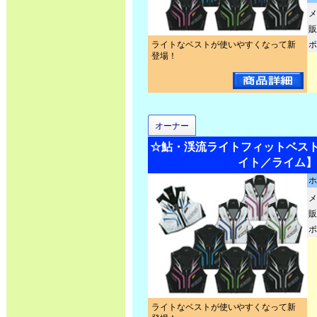
メ
販
ライトなベストが使いやすくなって新
ポ
登場！
オーナー
☆鮎・渓流ライトフィットベスト2 N
イト／ライム】
ホ
メ
販
ポ
ライトなベストが使いやすくなって新