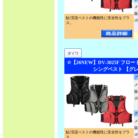
メ
販
鮎/渓流ベストの機能性に安全性をプラ
ポ
ス。
ダイワ
☆【26NEW】DV-3025F フ
シングベスト 【グ
グ
メ
販
ポ
グ
メ
販
鮎/渓流ベストの機能性に安全性をプラ
ポ
ス。