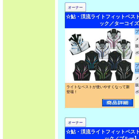
オーナー
☆鮎・渓流ライトフィットベスト2 N
ック／ターコイズ
ブ
メ
販
ポ
ブ
L
メ
販
ライトなベストが使いやすくなって新
登場！
ポ
オーナー
☆鮎・渓流ライトフィットベスト2 N
ック／ブルー】