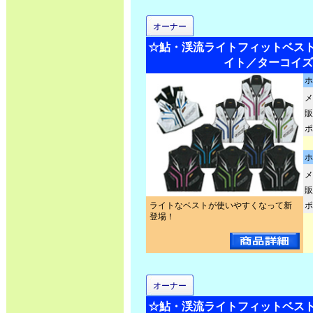
オーナー
☆鮎・渓流ライトフィットベスト2 N
イト／ターコイズ
ホ
メ
販
ポ
ホ
メ
販
ライトなベストが使いやすくなって新
ポ
登場！
オーナー
☆鮎・渓流ライトフィットベスト2 N