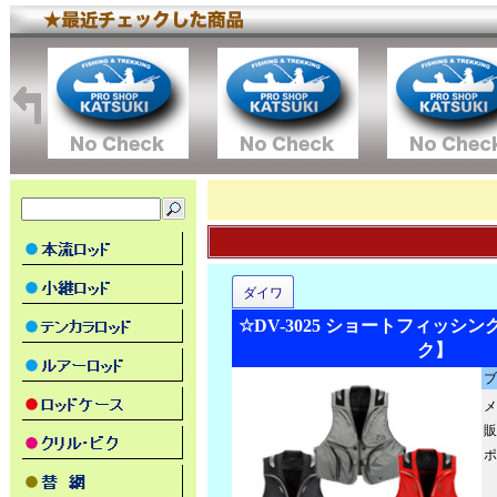
ダイワ
☆DV-3025 ショートフィッシ
ク】
ブ
メ
販
ポ