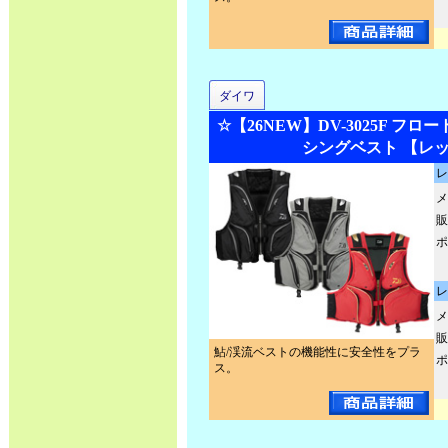
ダイワ
☆【26NEW】DV-3025F フ
シングベスト 【レ
レ
メ
販
ポ
レ
メ
販
鮎/渓流ベストの機能性に安全性をプラ
ポ
ス。