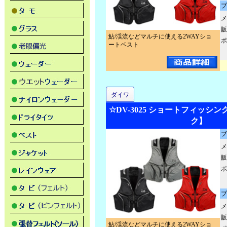
ブ
メ
販
鮎/渓流などマルチに使える2WAYショ
ポ
ートベスト
ダイワ
☆DV-3025 ショートフィッシ
ク】
ブ
メ
販
ポ
ブ
メ
販
鮎/渓流などマルチに使える2WAYショ