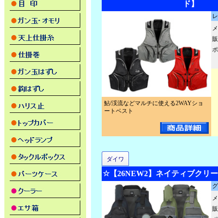
ド】
レ
メ
販
ポ
鮎/渓流などマルチに使える2WAYショ
ートベスト
ダイワ
☆【26NEW2】ネイティブクリーク
メ
販