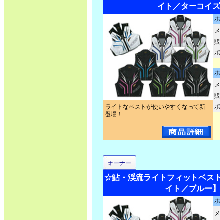
イト／ターコイズ
ホ
メ
販
ポ
ホ
メ
販
ライトなベストが使いやすくなって新
ポ
登場！
オーナー
☆鮎・渓流ライトフィットベスト2 N
イト／ブルー】
ホ
メ