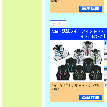
登場！
オーナー
☆鮎・渓流ライトフィットベスト2 N
イト／ピンク】
ホ
メ
販
ポ
ホ
メ
販
ライトなベストが使いやすくなって新
ポ
登場！