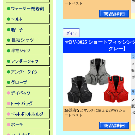
ポ
ートベスト
ダイワ
☆DV-3025 ショートフィッシ
グレー】
ラ
メ
販
ポ
ラ
メ
販
鮎/渓流などマルチに使える2WAYショ
ポ
ートベスト