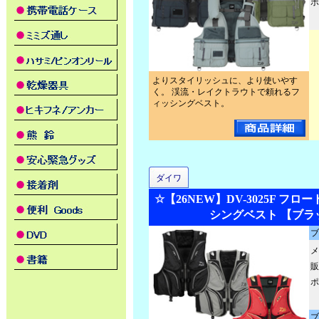
ポ
よりスタイリッシュに、より使いやす
く。 渓流・レイクトラウトで頼れるフ
ィッシングベスト。
ダイワ
☆【26NEW】DV-3025F フ
シングベスト 【ブラ
ブ
メ
販
ポ
ブ