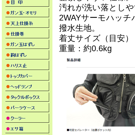
汚れが洗い落としや
2WAYサーモハッ
撥水生地。
着丈サイズ（目安）：L
重量：約0.6kg