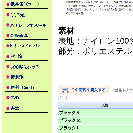
素材
表地：ナイロン100
部分：ポリエステル1
※
数量を入力
います。
規格
ブラック S
ブラック M
ブラック L