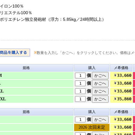
イロン100％
リエステル100％
ポリエチレン独立発砲材（浮力：5.85kg／24時間以上）
※
数量を入力し「かごへ」をクリックしてください。価格はメ
規格
購入
メ希価格
33,660
M
個
33,660
L
個
33,660
XL
個
35,860
XL
個
規格
購入
メ希価格
33,660
個
33,660
2026 次回未定