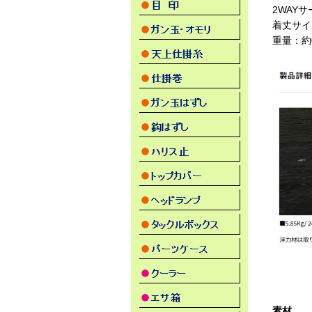
2WAY
着丈サイ
重量：約0
素材