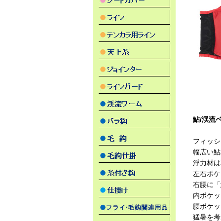
鮎/渓流
フィッシ
幅広い鮎
浮力材は
左右ポケ
右腰に「
内ポケッ
腰ポケッ
猛暑を考