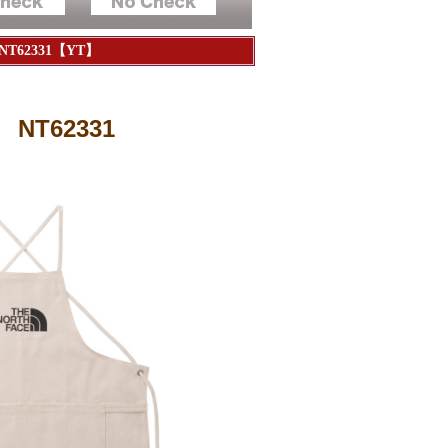
62331【YT】
】
T62331