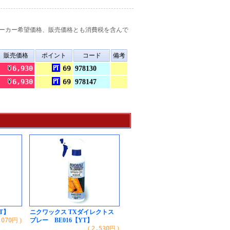
ーカー希望価格、販売価格とも消費税を含んで
販売価格
ポイント
コード
備考
6,930
69
978130
6,930
69
978147
T】
ニクワックス TXダイレクトス
,070
円 )
プレー BE016【YT】
(
2,530
円 )