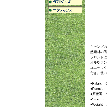
キャンプの
然素材の風
フロントに
オルやラン
ユニセック
付き。使い
●Fabric 
●Func
●原産国 
●Size F
●Weigh