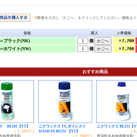
※
数量を入力し「かごへ」をクリックしてください。価格はメ
規格
購入
メ希価格
7,700
×ブラック(NK)
個
7,700
×ホワイト(NW)
個
おすすめ商品
 BE181【YT】
ニクワックス TX.ダイレクト
ニクワックス BE253【Y
(
1,285
円 )
WASH-IN BE251 【YT】
(
4
布地専用洗剤
(
1,780
円 )
透湿防水布地用撥水剤