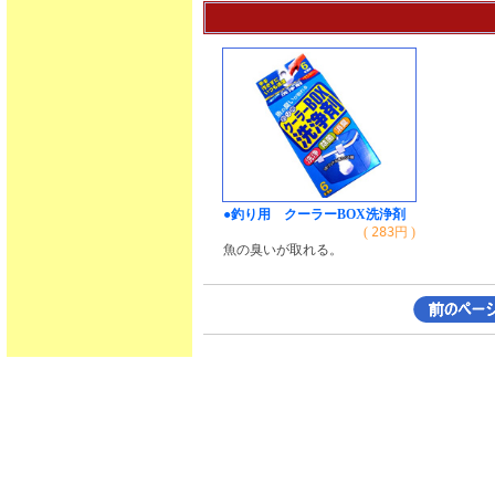
●釣り用 クーラーBOX洗浄剤
(
283
円 )
魚の臭いが取れる。