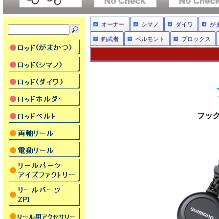
オーナー
シマノ
ダイワ
が
釣武者
ベルモント
プロックス
フッ