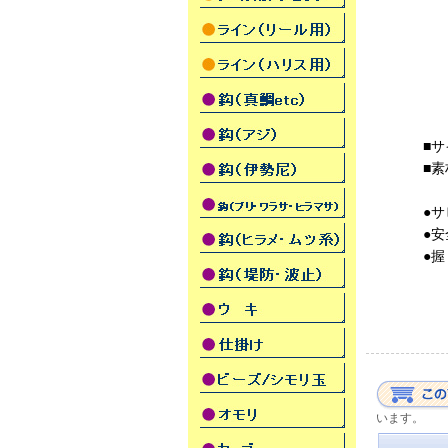
■サ
■
●
●
●
います。