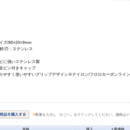
イズ/80×20×9mm
素材/刃：ステンレス
サビに強いステンレス製
安全ピン付きキャップ
握りやすく使いやすいグリップデザイン※ナイロン/フロロカーボンライ
※
数量を入力し「かごへ」をクリックしてください。価格はメ
規格
購入
メ希価格