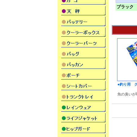
ブラック
●釣り用 
魚の臭いが