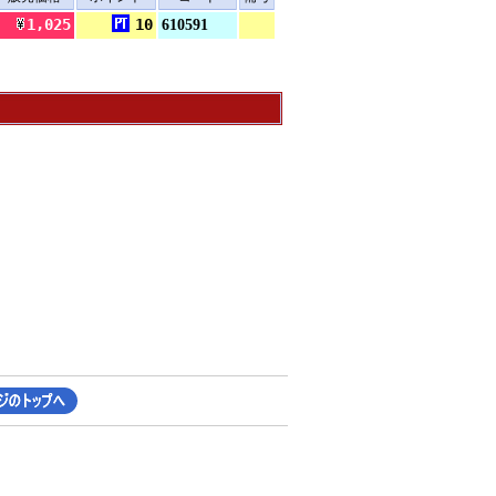
1,025
10
610591