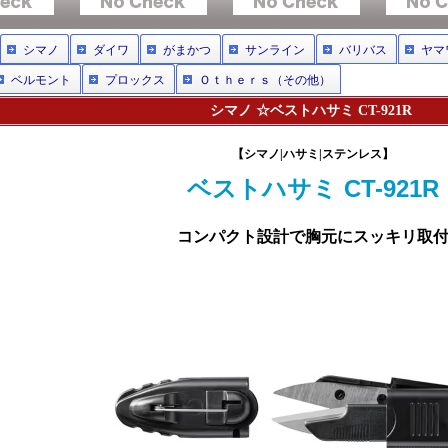
シマノ
ダイワ
がまかつ
サンライン
バリバス
ヤマ
ベルモント
プロックス
Ｏｔｈｅｒｓ（その他）
シマノ ☆ベストハサミ CT-921R
【シマノ|ハサミ|ステンレス】
ベストハサミ CT-921R
コンパクト設計で胸元にスッキリ取