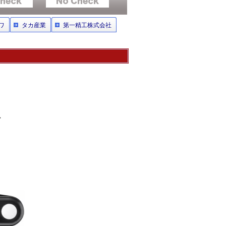
ワ
タカ産業
第一精工株式会社
付