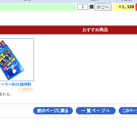
1,320
個
おすすめ商品
クーラーBOX洗浄剤
(
283
円 )
取れる。