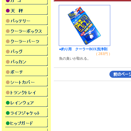
●釣り用 クーラーBOX洗浄剤
(
283
円 )
魚の臭いが取れる。