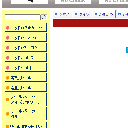
シマノ
ダイワ
がまかつ
シ