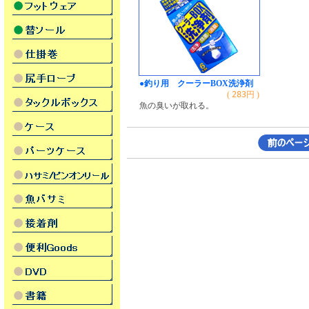
●釣り用 クーラーBOX洗浄剤
(
283
円 )
魚の臭いが取れる。