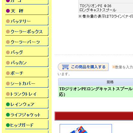
※
数量を入力
います。
規格
TDジリオンPEロングキャストスプー
応）