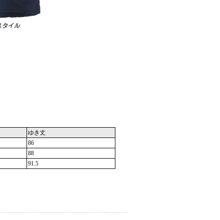
ゆき丈
86
88
91.5