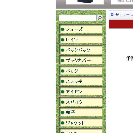
ザ・ノー
予