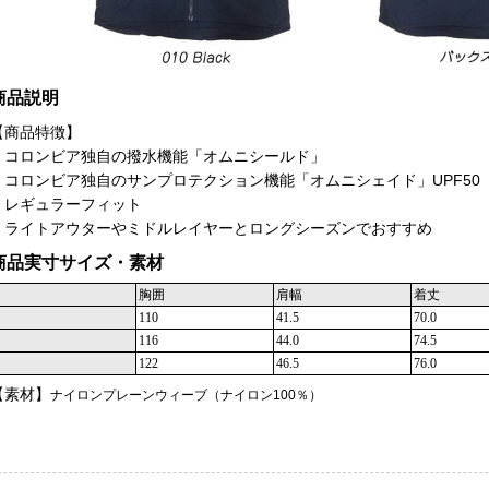
商品説明
【商品特徴】
・コロンビア独自の撥水機能「オムニシールド」
・コロンビア独自のサンプロテクション機能「オムニシェイド」UPF50
・レギュラーフィット
・ライトアウターやミドルレイヤーとロングシーズンでおすすめ
商品実寸サイズ・素材
胸囲
肩幅
着丈
110
41.5
70.0
116
44.0
74.5
122
46.5
76.0
【素材】
ナイロンプレーンウィーブ（ナイロン100％）