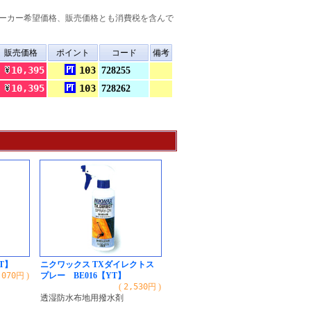
ーカー希望価格、販売価格とも消費税を含んで
販売価格
ポイント
コード
備考
10,395
103
728255
10,395
103
728262
T】
ニクワックス TXダイレクトス
,070
円 )
プレー BE016【YT】
(
2,530
円 )
透湿防水布地用撥水剤