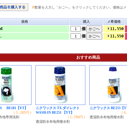
※
数量を入力し「かごへ」をクリックしてください。価格はメ
規格
購入
メ希価格
11,550
 M
個
11,550
L
個
おすすめ商品
 BE181【YT】
ニクワックス TX.ダイレクト
ニクワックス BE253【Y
(
1,285
円 )
WASH-IN BE251 【YT】
(
4
布地専用洗剤
(
1,780
円 )
透湿防水布地用撥水剤
透湿防水布地用撥水剤