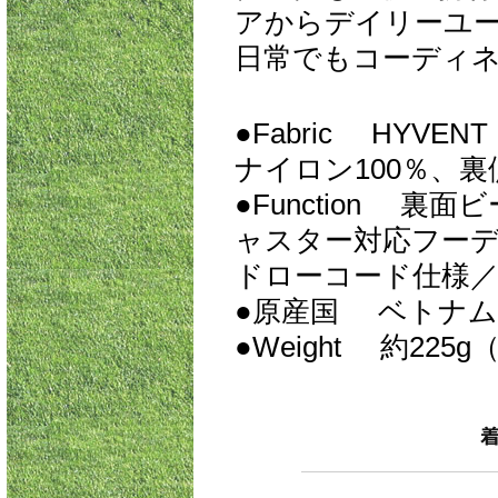
アからデイリーユ
日常でもコーディ
●Fabric
HYVENT 
ナイロン100％、
●Function
裏面ビ
ャスター対応フー
ドローコード仕様
●原産国 ベトナム
●Weight
約225g