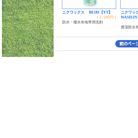
ニクワックス BE181【YT】
ニクワック
(
1,285
円 )
WASH-IN
防水・撥水布地専用洗剤
透湿防水