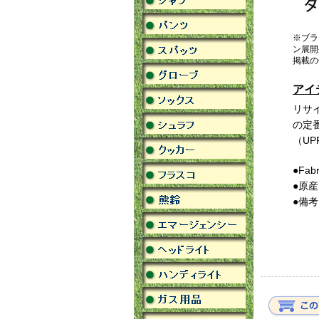
※ブラ
ン展開
掲載の
アイ
リサ
の定
（U
●Fa
●原
●備考