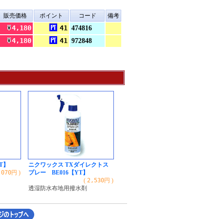
販売価格
ポイント
コード
備考
4,180
41
474816
4,180
41
972848
T】
ニクワックス TXダイレクトス
,070
円 )
プレー BE016【YT】
(
2,530
円 )
透湿防水布地用撥水剤