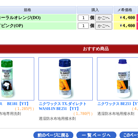
規格
購入
メ希価格
4,400
ーラルオレンジ(DO)
個
4,400
ピンク(OP)
個
おすすめ商品
 BE181【YT】
ニクワックス TX.ダイレクト
ニクワックス BE253【Y
(
1,285
円 )
WASH-IN BE251 【YT】
(
4
布地専用洗剤
(
1,780
円 )
透湿防水布地用撥水剤
透湿防水布地用撥水剤