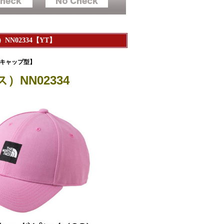
02334【YT】
ルキャップ型】
NN02334