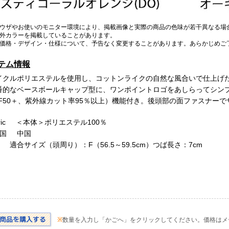
ウザやお使いのモニター環境により、掲載画像と実際の商品の色味が若干異なる場
外カラーを掲載していることがあります。
価格・デザイン・仕様について、予告なく変更することがあります。あらかじめご
テム情報
イクルポリエステルを使用し、コットンライクの自然な風合いで仕上げ
番的なベースボールキャップ型に、ワンポイントロゴをあしらってシンプ
PF50＋、紫外線カット率95％以上）機能付き。後頭部の面ファスナー
bric ＜本体＞ポリエステル100％
産国 中国
 適合サイズ（頭周り）：F（56.5～59.5cm）つば長さ：7cm
※
数量を入力し「かごへ」をクリックしてください。価格はメ