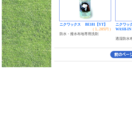
ニクワックス BE181【YT】
ニクワック
(
1,285
円 )
WASH-IN
防水・撥水布地専用洗剤
透湿防水