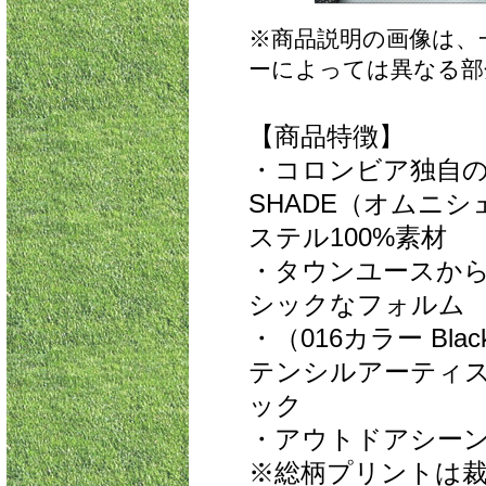
※商品説明の画像は、
ーによっては異なる部
【商品特徴】
・コロンビア独自の
SHADE（オムニシ
ステル100%素材
・タウンユースか
シックなフォルム
・（016カラー Black
テンシルアーティ
ック
・アウトドアシーンに馴
※総柄プリントは