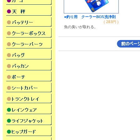
●釣り用 クーラーBOX洗浄剤
(
283
円 )
魚の臭いが取れる。