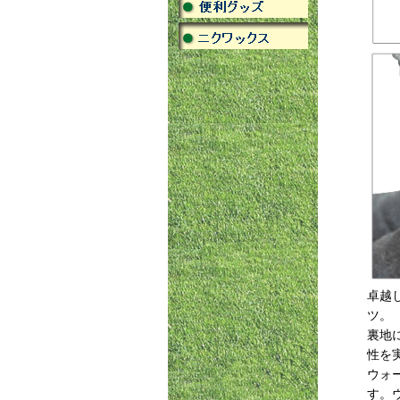
卓越
ツ。
裏地
性を
ウォ
す。