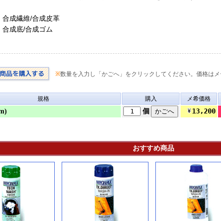
：合成繊維/合成皮革
；合成底/合成ゴム
※
数量を入力し「かごへ」をクリックしてください。価格はメ
規格
購入
メ希価格
13,200
cm)
個
おすすめ商品