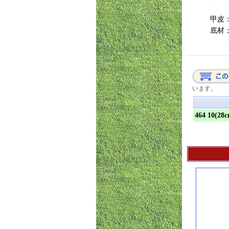
甲皮
底材
います。
464 10(28