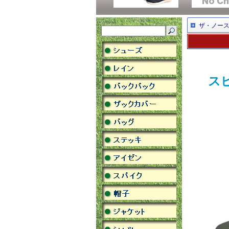
ザ・ノー
ス