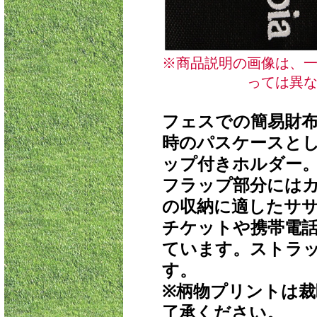
※商品説明の画像は、
っては異
フェスでの簡易財
時のパスケースと
ップ付きホルダー
フラップ部分には
の収納に適したサ
チケットや携帯電
ています。ストラ
す。
※柄物プリントは
了承ください。