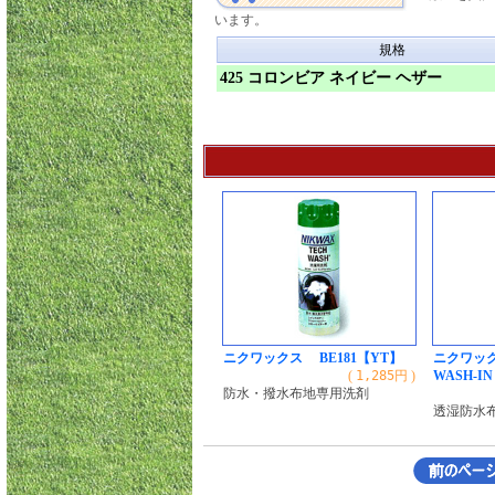
います。
規格
425 コロンビア ネイビー ヘザー
ニクワックス BE181【YT】
ニクワック
(
1,285
円 )
WASH-IN
防水・撥水布地専用洗剤
透湿防水