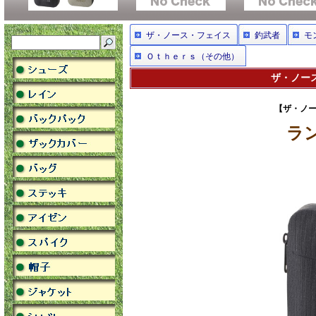
ザ・ノース・フェイス
釣武者
モ
Ｏｔｈｅｒｓ（その他）
ザ・ノース
【ザ・ノー
ラン