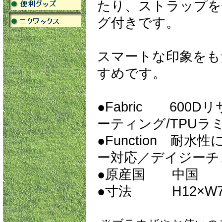
たり、ストラップを
グ付きです。
スマートな印象をも
すめです。
●Fabric 60
ーティング/TPUラ
●Function 
ー対応／デイジーチ
●原産国 中国
●寸法 H12×W7.5