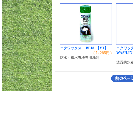
ニクワックス BE181【YT】
ニクワック
(
1,285
円 )
WASH-IN
防水・撥水布地専用洗剤
透湿防水